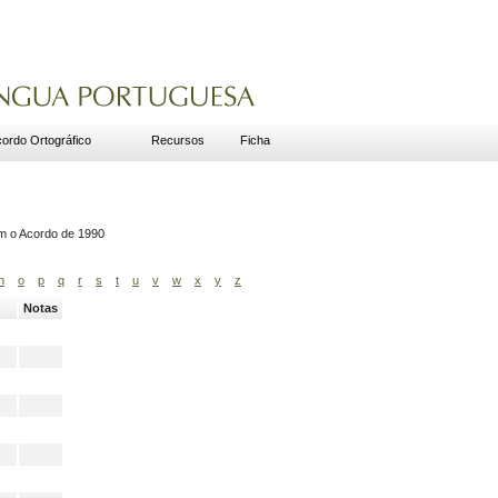
ordo Ortográfico
Recursos
Ficha
om o Acordo de 1990
n
o
p
q
r
s
t
u
v
w
x
y
z
Notas