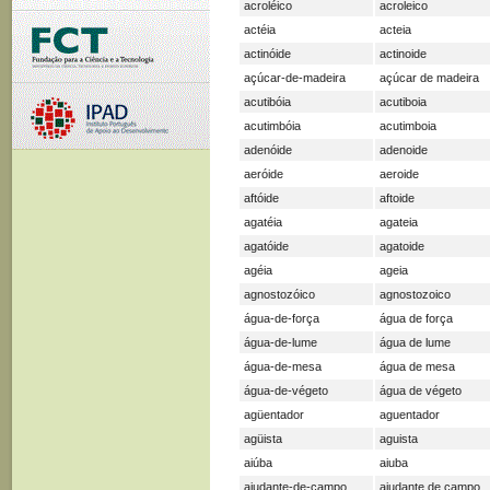
acroléico
acroleico
actéia
acteia
actinóide
actinoide
açúcar-de-madeira
açúcar de madeira
acutibóia
acutiboia
acutimbóia
acutimboia
adenóide
adenoide
aeróide
aeroide
aftóide
aftoide
agatéia
agateia
agatóide
agatoide
agéia
ageia
agnostozóico
agnostozoico
água-de-força
água de força
água-de-lume
água de lume
água-de-mesa
água de mesa
água-de-végeto
água de végeto
agüentador
aguentador
agüista
aguista
aiúba
aiuba
ajudante-de-campo
ajudante de campo