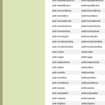
anti-republicanismo
antirrepublicanismo
anti-republicano
antirrepublicano
anti-ressonância
antirressonância
anti-reumático
antirreumático
anti-reumatismal
antirreumatismal
anti-revisionismo
antirrevisionismo
anti-revisionista
antirrevisionista
anti-revolução
antirrevolução
anti-revolucionária
antirrevolucionária
anti-revolucionário
antirrevolucionário
anti-roubo
antirroubo
anti-rugas
antirrugas
anti-salazarista
antissalazarista
anti-sátira
antissátira
anti-semita
antissemita
anti-semítico
antissemítico
anti-semitismo
antissemitismo
anti-sepsia
antissepsia
anti-sepsiador
antissepsiador
anti-sepsiar
antissepsiar
anti-séptico
antisséptico