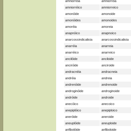
amniorréia
amniorreia
amniorréico
amniorreico
amonóide
amonoide
amonóides
amonoides
amoréia
amoreia
anapnóico
anapnoico
anarcossindicalista
anarcossindicalista
anarréia
anarreia
anarréico
anarreico
ancilóide
anciloide
anciróide
anciroide
andracnéia
andracneia
andréia
andreia
andrenóide
andrenoide
androginóide
androginoide
andróide
androide
anecóico
anecoico
anepiplóico
anepiploico
aneróide
aneroide
aneuplóide
aneuploide
anfibolóide
anfiboloide