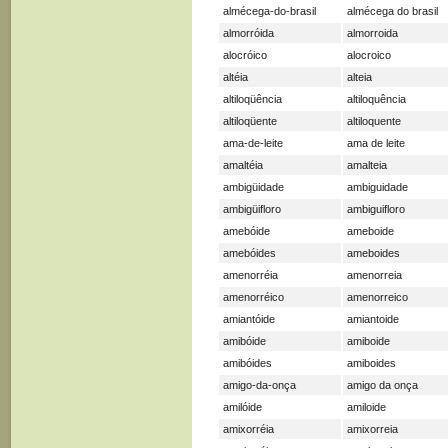
almécega-do-brasil
almécega do brasil
almorróida
almorroida
alocróico
alocroico
altéia
alteia
altiloqüência
altiloquência
altiloqüente
altiloquente
ama-de-leite
ama de leite
amaltéia
amalteia
ambigüidade
ambiguidade
ambigüifloro
ambiguifloro
amebóide
ameboide
amebóides
ameboides
amenorréia
amenorreia
amenorréico
amenorreico
amiantóide
amiantoide
amibóide
amiboide
amibóides
amiboides
amigo-da-onça
amigo da onça
amilóide
amiloide
amixorréia
amixorreia