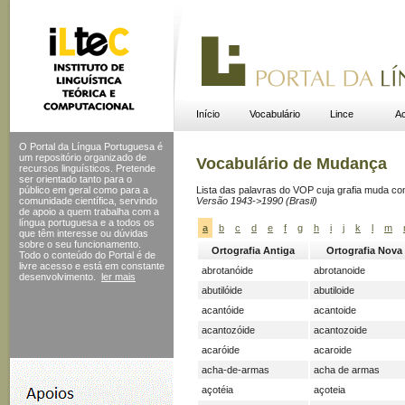
Início
Vocabulário
Lince
Ac
O Portal da Língua Portuguesa é
um repositório organizado de
Vocabulário de Mudança
recursos linguísticos. Pretende
ser orientado tanto para o
público em geral como para a
Lista das palavras do VOP cuja grafia muda c
comunidade científica, servindo
Versão 1943->1990 (Brasil)
de apoio a quem trabalha com a
língua portuguesa e a todos os
a
b
c
d
e
f
g
h
i
j
k
l
m
que têm interesse ou dúvidas
sobre o seu funcionamento.
Ortografia Antiga
Ortografia Nova
Todo o conteúdo do Portal
é de
livre acesso e está em constante
abrotanóide
abrotanoide
desenvolvimento.
ler mais
abutilóide
abutiloide
acantóide
acantoide
acantozóide
acantozoide
acaróide
acaroide
acha-de-armas
acha de armas
açotéia
açoteia