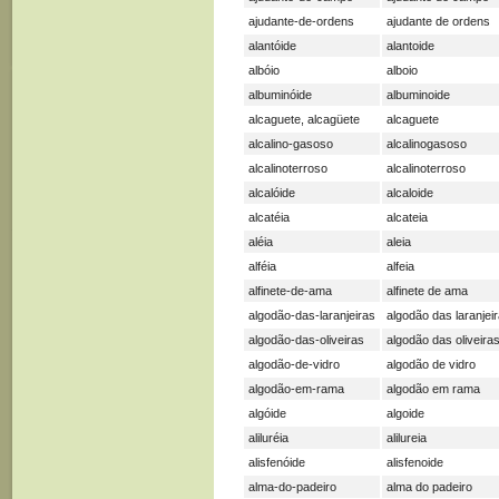
ajudante-de-ordens
ajudante de ordens
alantóide
alantoide
albóio
alboio
albuminóide
albuminoide
alcaguete, alcagüete
alcaguete
alcalino-gasoso
alcalinogasoso
alcalinoterroso
alcalinoterroso
alcalóide
alcaloide
alcatéia
alcateia
aléia
aleia
alféia
alfeia
alfinete-de-ama
alfinete de ama
algodão-das-laranjeiras
algodão das laranjei
algodão-das-oliveiras
algodão das oliveira
algodão-de-vidro
algodão de vidro
algodão-em-rama
algodão em rama
algóide
algoide
aliluréia
alilureia
alisfenóide
alisfenoide
alma-do-padeiro
alma do padeiro