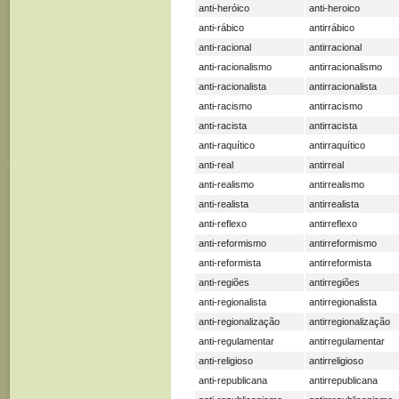
anti-heróico
anti-heroico
anti-rábico
antirrábico
anti-racional
antirracional
anti-racionalismo
antirracionalismo
anti-racionalista
antirracionalista
anti-racismo
antirracismo
anti-racista
antirracista
anti-raquítico
antirraquítico
anti-real
antirreal
anti-realismo
antirrealismo
anti-realista
antirrealista
anti-reflexo
antirreflexo
anti-reformismo
antirreformismo
anti-reformista
antirreformista
anti-regiões
antirregiões
anti-regionalista
antirregionalista
anti-regionalização
antirregionalização
anti-regulamentar
antirregulamentar
anti-religioso
antirreligioso
anti-republicana
antirrepublicana