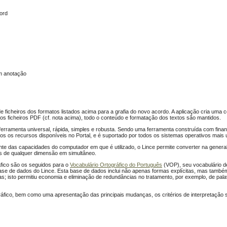
ord
m anotação
e ficheiros dos formatos listados acima para a grafia do novo acordo. A aplicação cria uma 
s ficheiros PDF (cf. nota acima), todo o conteúdo e formatação dos textos são mantidos.
erramenta universal, rápida, simples e robusta. Sendo uma ferramenta construída com finan
todos os recursos disponíveis no Portal, e é suportado por todos os sistemas operativos mais
 das capacidades do computador em que é utilizado, o Lince permite converter na gener
s de qualquer dimensão em simultâneo.
áfico são os seguidos para o
Vocabulário Ortográfico do Português
(VOP), seu vocabulário de
base de dados do Lince. Esta base de dados inclui não apenas formas explícitas, mas tamb
s; isto permitiu economia e eliminação de redundâncias no tratamento, por exemplo, de pal
ográfico, bem como uma apresentação das principais mudanças, os critérios de interpretaçã