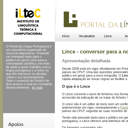
Início
Vocabulário
Lince
Ac
O Portal da Língua Portuguesa é
um repositório organizado de
Lince - conversor para a n
recursos linguísticos. Pretende
ser orientado tanto para o
público em geral como para a
Apresentação detalhada
comunidade científica, servindo
de apoio a quem trabalha com a
Desde 2009 está em vigor oficialmente em Portu
língua portuguesa e a todos os
países da CPLP. Uma das questões potencialment
que têm interesse ou dúvidas
público em geral, para a nova ortografia. O
Lin
sobre o seu funcionamento.
rápida adaptação às novas regras ao facilitar 
Todo o conteúdo do Portal
é de
livre acesso e está em constante
O que é o Lince
desenvolvimento.
ler mais
O Lince converte o texto de ficheiros nos form
acrescido da indicação de se tratar do ficheiro '
O Lince não é um editor de texto nem um verifi
anteriormente em vigor, nomeadamente o
Formu
países da CPLP, segundo as suas revisões de 
Tendo sido pensado tanto para o público em ge
portuguesa, o Lince oferece uma interface de 
Os formatos suportados são: