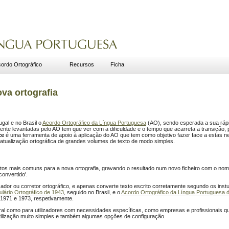
ordo Ortográfico
Recursos
Ficha
ova ortografia
gal e no Brasil o
Acordo Ortográfico da Língua Portuguesa
(AO), sendo esperada a sua rápi
e levantadas pelo AO tem que ver com a dificuldade e o tempo que acarreta a transição, po
ce
é uma ferramenta de apoio à aplicação do AO que tem como objetivo fazer face a estas n
a atualização ortográfica de grandes volumes de texto de modo simples.
atos mais comuns para a nova ortografia, gravando o resultado num novo ficheiro com o nome
convertido'.
cador ou corretor ortográfico, e apenas converte texto escrito corretamente segundo os inst
lário Ortográfico de 1943
, seguido no Brasil, e o
Acordo Ortográfico da Língua Portuguesa 
1971 e 1973, respetivamente.
ral como para utilizadores com necessidades específicas, como empresas e profissionais qu
utilização muito simples e também algumas opções de configuração.