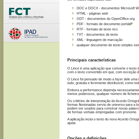
DOC e DOCX - documentos Microsoft W
HTML - páginas
web
ODT - documentos do OpenOffice.org
PDF - formato de documento portátil
*
RTF - formato de texto rico
TXT - documentos de texto
XML - linguagem de marcação
qualquer documento de texto simples se
Principais características
O Lince é uma aplicação que converte o texto d
com o texto convertido em que, com exceção do
O Lince foi pensado de modo a fazer dele uma f
tudo, gratuita e livremente distribuível, como 
Embora a performance dependa necessariamente
menos poderosos, qualquer número de ficheiro
Os critérios de interpretação do Acordo Ortogr
formas flexionadas serviu de universo para a 
podem ser usados para construir novas palavra
de formas verbais empregadas com pronome.
A aplicação inclui o texto do novo Acordo Ort
ajuda.
Opções e definições