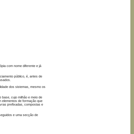
cópia com nome diferente e já
ciamento público, é, antes de
 usados.
alidade dos sistemas, mesmo os
 base, cujo milhão e meio de
ém elementos de formação que
avras prefixadas, compostas e
o seguidos e uma secção de