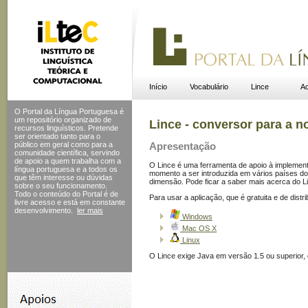
Início
Vocabulário
Lince
Ac
O Portal da Língua Portuguesa é
um repositório organizado de
Lince - conversor para a n
recursos linguísticos. Pretende
ser orientado tanto para o
público em geral como para a
Apresentação
comunidade científica, servindo
de apoio a quem trabalha com a
O Lince é uma ferramenta de apoio à implemen
língua portuguesa e a todos os
momento a ser introduzida em vários países do
que têm interesse ou dúvidas
dimensão. Pode ficar a saber mais acerca do 
sobre o seu funcionamento.
Todo o conteúdo do Portal
é de
Para usar a aplicação, que é gratuita e de distr
livre acesso e está em constante
desenvolvimento.
ler mais
Windows
Mac OS X
Linux
O Lince exige Java em versão 1.5 ou superior