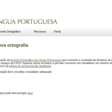
ordo Ortográfico
Recursos
Ficha
ova ortografia
tação do
Acordo Ortográfico da Língua Portuguesa
que converte o conteúdo de ficheiros de t
 espaço da CPLP. Suporta vários formatos e permite converter em simultâneo um número ele
Lince na
página de apresentação detalhada
.
ibuição livre, escolha o instalador adequado:
, que pode descarregar
aqui
.