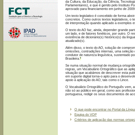
da Cultura, da Educação, da Ciência, Tecnologi
Parlamentares), e que é gerido pelo Instituto 
aprovado para financiamento em junho de 2009
Um texto legislativo é concebido de forma abst
concretos. Como outros textos legislativos, o 
de interpretação quando aplicado a exemplos e
O texto do AO faz, ainda, depender grande part
um lado, e de fatores fonéticos, por outro. O re
existência de dicionário(s) histórico(s) da líng
atualizado(s).
Além disso, o texto do AO, solução de comprom
omissões, contradições internas, uma seleção d
condutor de natureza linguística, sustentado p
Brasileira.
*
Se numa situação normal de mudança ortográfi
regras, um Vocabulário Ortográfico que as apli
situação que acabámos de descrever esta publi
em suporte digital torna-o apto para o desenvo
apoio à aplicação do AO, tais como o Lince.
O Vocabulário Ortográfico do Português vem, as
não só ao público em geral, como aos profission
portuguesa, redigir os seus documentos de aco
O que pode encontrar no Portal da Líng
Equipa do VOP
Critérios de aplicação das normas ortogr