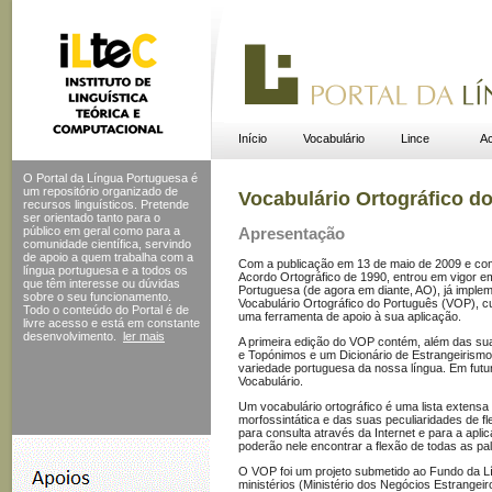
Início
Vocabulário
Lince
Ac
O Portal da Língua Portuguesa é
um repositório organizado de
Vocabulário Ortográfico d
recursos linguísticos. Pretende
ser orientado tanto para o
público em geral como para a
Apresentação
comunidade científica, servindo
de apoio a quem trabalha com a
Com a publicação em 13 de maio de 2009 e com
língua portuguesa e a todos os
Acordo Ortográfico de 1990, entrou em vigor e
que têm interesse ou dúvidas
Portuguesa (de agora em diante, AO), já implem
sobre o seu funcionamento.
Vocabulário Ortográfico do Português (VOP), cuj
Todo o conteúdo do Portal
é de
uma ferramenta de apoio à sua aplicação.
livre acesso e está em constante
desenvolvimento.
ler mais
A primeira edição do VOP contém, além das sua
e Topónimos e um Dicionário de Estrangeirismo
variedade portuguesa da nossa língua. Em futu
Vocabulário.
Um vocabulário ortográfico é uma lista extensa
morfossintática e das suas peculiaridades de 
para consulta através da Internet e para a apli
poderão nele encontrar a flexão de todas as pa
O VOP foi um projeto submetido ao Fundo da L
ministérios (Ministério dos Negócios Estrangeir