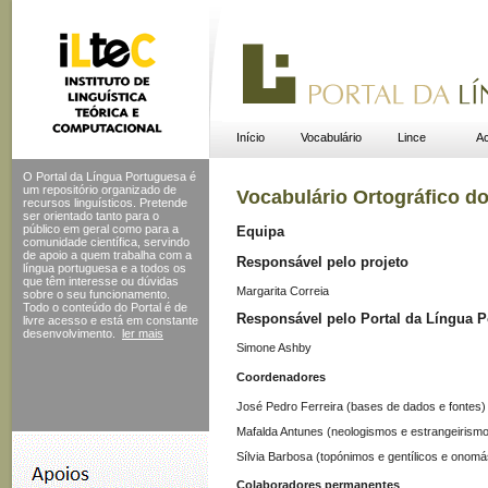
Início
Vocabulário
Lince
Ac
O Portal da Língua Portuguesa é
um repositório organizado de
Vocabulário Ortográfico d
recursos linguísticos. Pretende
ser orientado tanto para o
público em geral como para a
Equipa
comunidade científica, servindo
de apoio a quem trabalha com a
Responsável pelo projeto
língua portuguesa e a todos os
que têm interesse ou dúvidas
Margarita Correia
sobre o seu funcionamento.
Todo o conteúdo do Portal
é de
Responsável pelo Portal da Língua 
livre acesso e está em constante
desenvolvimento.
ler mais
Simone Ashby
Coordenadores
José Pedro Ferreira (bases de dados e fontes)
Mafalda Antunes (neologismos e estrangeirism
Sílvia Barbosa (topónimos e gentílicos e onomá
Colaboradores permanentes