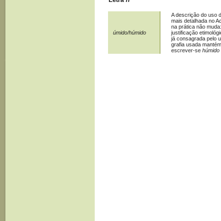
A descrição do uso d
mais detalhada no Ac
na prática não muda
úmido/húmido
justificação etimoló
já consagrada pelo 
grafia usada mantém-
escrever-se
húmido