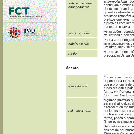
anti-revolucionar,
co
antirrevolucionar
continuam a existir
codependente
deste tipo: quando 
quando a última letra
prefixada (mantém-
prefixos que levam 
e prefixos com acen
casos, as palavras p
As locuções, quando
fim de semana
de semana
e não
fi
Passa a ser obrigatór
anti-/-incêndio
linha seguinte nos c
um hífen:
anti-/-incê
As formas monossil
há de
preposição
de
:
há d
Acento
O uso do acento cir
depender da forma c
que a pronúncia de
tônico/tónico
e nos restantes paí
forma: em Portugal,
tónico
, no Brasil ma
Algumas palavras qu
serem distinguidas d
escrevem da mesma 
pela, pera, para
assim, escreve-se 
contração da prepo
forma, passa a esc
(imperativo singular
Segundo as novas reg
deixam de ser marca
jóia
e
paranóico
pass