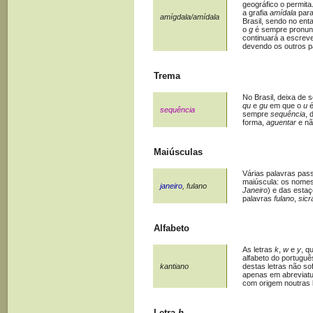
geográfico o permit
a grafia
amídala
para
amígdala/amídala
Brasil, sendo no en
o
g
é sempre pronun
continuará a escrev
devendo os outros pa
Trema
No Brasil, deixa de 
qu
e
gu
em que o
u
é
sequência
sempre
sequência
, 
forma,
aguentar
e n
Maiúsculas
Várias palavras pas
maiúscula: os nome
janeiro
, fulano
Janeiro
) e das estaç
palavras
fulano
,
sicr
Alfabeto
As letras
k
,
w
e
y
, q
alfabeto do portuguê
kantiano
destas letras não s
apenas em abreviatu
com origem noutras 
Letra
h