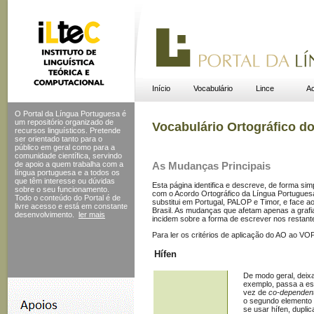
Início
Vocabulário
Lince
Ac
O Portal da Língua Portuguesa é
um repositório organizado de
Vocabulário Ortográfico d
recursos linguísticos. Pretende
ser orientado tanto para o
público em geral como para a
comunidade científica, servindo
de apoio a quem trabalha com a
As Mudanças Principais
língua portuguesa e a todos os
que têm interesse ou dúvidas
Esta página identifica e descreve, de forma sim
sobre o seu funcionamento.
com o Acordo Ortográfico da Língua Portugues
Todo o conteúdo do Portal
é de
substitui em Portugal, PALOP e Timor, e face a
livre acesso e está em constante
Brasil. As mudanças que afetam apenas a grafi
desenvolvimento.
ler mais
incidem sobre a forma de escrever nos restan
Para ler os critérios de aplicação do AO ao VO
Hífen
De modo geral, deixa
exemplo, passa a e
vez de
co-dependen
o segundo elemento 
se usar hífen, dupli