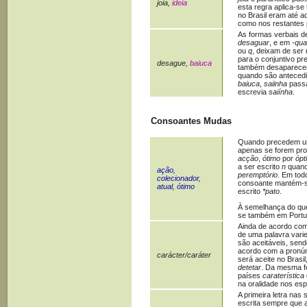
joia,
ideia
esta regra aplica-s
no Brasil eram até a
como nos restantes
As formas verbais de
desaguar
, e em
-qua
ou
q
, deixam de ser
para o conjuntivo pr
desague,
baiuca
também desaparecem
quando são antecedi
baiuca
,
saiinha
passa
escrevia
saiínha
.
Consoantes Mudas
Quando precedem 
apenas se forem pr
acção
,
ótimo
por
ópt
a ser escrito
n
quan
ação,
peremptório
. Em tod
colecionador,
consoante mantém-s
atual, ótimo
escrito
*pato
.
À semelhança do que 
se também em Portu
Ainda de acordo com
de uma palavra vari
são aceitáveis, send
acordo com a pronún
carácter/caráter
será aceite no Brasi
detetar
. Da mesma f
países
caraterística
na oralidade nos es
A primeira letra nas
escrita sempre que 