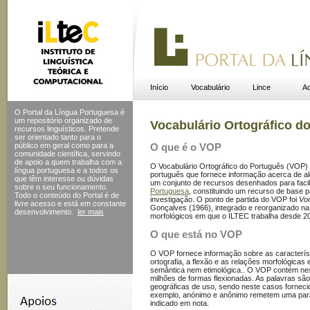
Início
Vocabulário
Lince
Ac
O Portal da Língua Portuguesa é
um repositório organizado de
Vocabulário Ortográfico d
recursos linguísticos. Pretende
ser orientado tanto para o
público em geral como para a
O que é o VOP
comunidade científica, servindo
de apoio a quem trabalha com a
O Vocabulário Ortográfico do Português (VOP) -
língua portuguesa e a todos os
português que fornece informação acerca de a
que têm interesse ou dúvidas
um conjunto de recursos desenhados para facil
sobre o seu funcionamento.
Portuguesa
, constituindo um recurso de base p
Todo o conteúdo do Portal
é de
investigação. O ponto de partida do VOP foi
Voc
livre acesso e está em constante
Gonçalves (1966), integrado e reorganizado n
desenvolvimento.
ler mais
morfológicos em que o ILTEC trabalha desde 2
O que está no VOP
O VOP fornece informação sobre as característ
ortografia, a flexão e as relações morfológica
semântica nem etimológica.. O VOP contém ne
milhões de formas flexionadas. As palavras sã
geográficas de uso, sendo neste casos forneci
exemplo, anónimo e anônimo remetem uma para
indicado em nota.