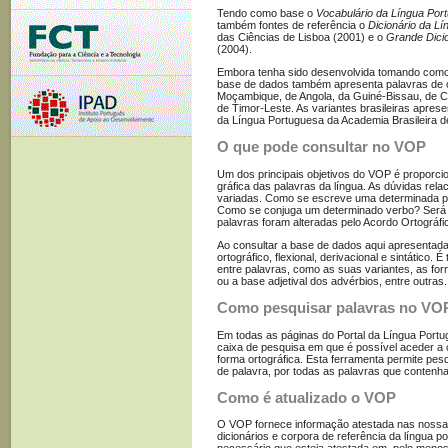
Tendo como base o
Vocabulário da Língua Por
também fontes de referência o
Dicionário da L
das Ciências de Lisboa (2001) e o
Grande Dici
(2004).
Embora tenha sido desenvolvida tomando como 
base de dados também apresenta palavras de ou
Moçambique, de Angola, da Guiné-Bissau, de C
de Timor-Leste. As variantes brasileiras apres
da Língua Portuguesa da Academia Brasileira de 
O que pode consultar no VOP
Um dos principais objetivos do VOP é proporcion
gráfica das palavras da língua. As dúvidas re
variadas. Como se escreve uma determinada p
Como se conjuga um determinado verbo? Será 
palavras foram alteradas pelo Acordo Ortográf
Ao consultar a base de dados aqui apresentada,
ortográfico, flexional, derivacional e sintático
entre palavras, como as suas variantes, as form
ou a base adjetival dos advérbios, entre outras.
Como pesquisar palavras no VO
Em todas as páginas do Portal da Língua Portug
caixa de pesquisa em que é possível aceder a c
forma ortográfica. Esta ferramenta permite pesq
de palavra, por todas as palavras que conten
Como é atualizado o VOP
O VOP fornece informação atestada nas nossa
dicionários e corpora de referência da língua 