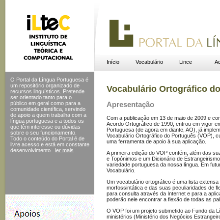
Início
Vocabulário
Lince
Ac
O Portal da Língua Portuguesa é
um repositório organizado de
Vocabulário Ortográfico d
recursos linguísticos. Pretende
ser orientado tanto para o
público em geral como para a
Apresentação
comunidade científica, servindo
de apoio a quem trabalha com a
Com a publicação em 13 de maio de 2009 e com
língua portuguesa e a todos os
Acordo Ortográfico de 1990, entrou em vigor e
que têm interesse ou dúvidas
Portuguesa (de agora em diante, AO), já implem
sobre o seu funcionamento.
Vocabulário Ortográfico do Português (VOP), cuj
Todo o conteúdo do Portal
é de
uma ferramenta de apoio à sua aplicação.
livre acesso e está em constante
desenvolvimento.
ler mais
A primeira edição do VOP contém, além das sua
e Topónimos e um Dicionário de Estrangeirismo
variedade portuguesa da nossa língua. Em futu
Vocabulário.
Um vocabulário ortográfico é uma lista extensa
morfossintática e das suas peculiaridades de 
para consulta através da Internet e para a apli
poderão nele encontrar a flexão de todas as pa
O VOP foi um projeto submetido ao Fundo da L
ministérios (Ministério dos Negócios Estrangeir