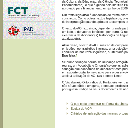
da Cultura, da Educação, da Ciência, Tecnologi
Parlamentares), e que é gerido pelo Instituto 
aprovado para financiamento em junho de 2009
Um texto legislativo é concebido de forma abst
concretos. Como outros textos legislativos, o 
de interpretação quando aplicado a exemplos e
O texto do AO faz, ainda, depender grande part
um lado, e de fatores fonéticos, por outro. O re
existência de dicionário(s) histórico(s) da líng
atualizado(s).
Além disso, o texto do AO, solução de comprom
omissões, contradições internas, uma seleção d
condutor de natureza linguística, sustentado p
Brasileira.
*
Se numa situação normal de mudança ortográfi
regras, um Vocabulário Ortográfico que as apli
situação que acabámos de descrever esta publi
em suporte digital torna-o apto para o desenvo
apoio à aplicação do AO, tais como o Lince.
O Vocabulário Ortográfico do Português vem, as
não só ao público em geral, como aos profission
portuguesa, redigir os seus documentos de aco
O que pode encontrar no Portal da Líng
Equipa do VOP
Critérios de aplicação das normas ortogr