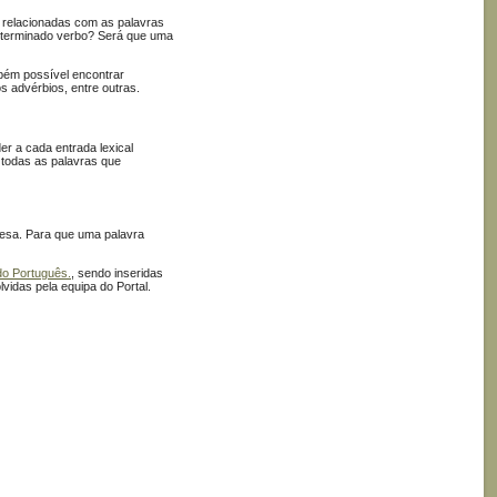
as relacionadas com as palavras
eterminado verbo? Será que uma
ambém possível encontrar
s advérbios, entre outras.
er a cada entrada lexical
r todas as palavras que
uesa. Para que uma palavra
do Português.
, sendo inseridas
vidas pela equipa do Portal.