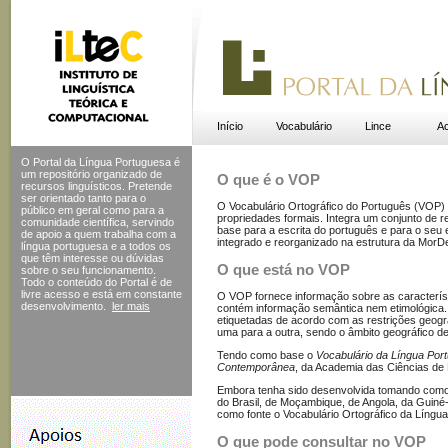
Início
Vocabulário
Lince
Ac
O Portal da Língua Portuguesa é
um repositório organizado de
O que é o VOP
recursos linguísticos. Pretende
ser orientado tanto para o
O Vocabulário Ortográfico do Português (VOP) 
público em geral como para a
propriedades formais. Integra um conjunto de r
comunidade científica, servindo
base para a escrita do português e para o seu 
de apoio a quem trabalha com a
integrado e reorganizado na estrutura da Mor
língua portuguesa e a todos os
que têm interesse ou dúvidas
O que está no VOP
sobre o seu funcionamento.
Todo o conteúdo do Portal
é de
livre acesso e está em constante
O VOP fornece informação sobre as característi
desenvolvimento.
ler mais
contém informação semântica nem etimológica.
etiquetadas de acordo com as restrições geogr
uma para a outra, sendo o âmbito geográfico d
Tendo como base o
Vocabulário da Língua Por
Contemporânea
, da Academia das Ciências de
Embora tenha sido desenvolvida tomando como 
do Brasil, de Moçambique, de Angola, da Guiné
como fonte o Vocabulário Ortográfico da Língua
O que pode consultar no VOP