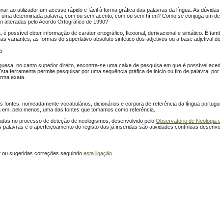
nar ao utilizador um acesso rápido e fácil à forma gráfica das palavras da língua. As dúvid
 uma determinada palavra, com ou sem acento, com ou sem hífen? Como se conjuga um d
m alteradas pelo Acordo Ortográfico de 1990?
é possível obter informação de caráter ortográfico, flexional, derivacional e sintático. É t
s variantes, as formas do superlativo absoluto sintético dos adjetivos ou a base adjetival do
P
uesa, no canto superior direito, encontra-se uma caixa de pesquisa em que é possível aced
Esta ferramenta permite pesquisar por uma sequência gráfica de início ou fim de palavra, po
rma exata.
fontes, nomeadamente vocabulários, dicionários e corpora de referência da língua portug
da em, pelo menos, uma das fontes que tomamos como referência.
adas no processo de deteção de neologismos, desenvolvido pelo
Observatório de Neologia 
s palavras e o aperfeiçoamento do registo das já inseridas são atividades contínuas desenvol
 ou sugeridas correções seguindo
esta ligação
.