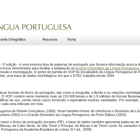
ordo Ortográfico
Recursos
Ficha
- 1ª edição - é uma extensa lista de palavras do português que fornece informação acerca
ecursos desenhados para facilitar a adaptação ao
Acordo Ortográfico da Língua Portuguesa
estudo e investigação. O ponto de partida do VOP foi
Vocabulário da Língua Portuguesa
de R
Debe, uma base de dados morfológicos em que o ILTEC trabalha desde 2004.
cas formais do léxico do português, tais como a ortografia, a flexão e as relações morfoló
. O VOP contém neste momento mais de 210 000 lemas e de 1,5 milhões de formas flexiona
áficas de uso, sendo neste casos fornecido o equivalente noutras variedades. Por exempl
e cada uma indicado em nota.
tuguesa
de Rebelo Gonçalves (1966), foram também fontes de referência o
Dicionário da Lí
 Lisboa (2001) e o
Grande Dicionário da Língua Portuguesa
, da Porto Editora (2004).
base o léxico do português europeu (PE), a base de dados também apresenta palavras de 
-Bissau, de Cabo Verde, de São Tomé e Príncipe, de Macau e de Timor-Leste. As variantes b
 Portuguesa da Academia Brasileira de Letras (5.ª ed., 2009).