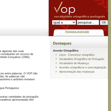
Pesquisa avançada
Destaques
Acordo Ortográfico
 de algumas das suas
, constituindo um recurso de
Lince - Conversor ortográfico
ebelo Gonçalves (1966),
Vocabulário Ortográfico do Português
Vocabulário de Mudança
Acordos ortográficos e outra legislação
Apresentação das mudanças
gicas entre palavras. O VOP não
das. As palavras são
o, anónimo e anônimo remetem
ngua Portuguesa
outras variedades do português:
rasileiras apresentadas têm