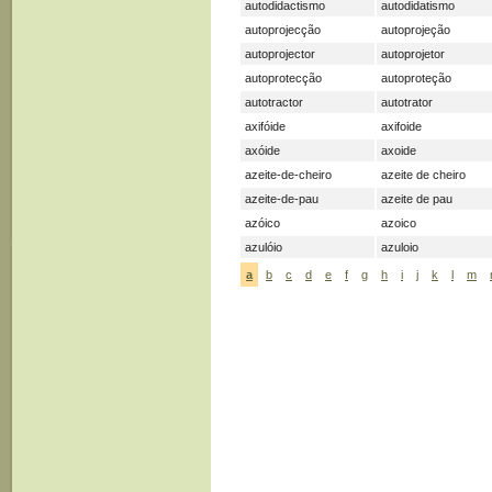
autodidactismo
autodidatismo
autoprojecção
autoprojeção
autoprojector
autoprojetor
autoprotecção
autoproteção
autotractor
autotrator
axifóide
axifoide
axóide
axoide
azeite-de-cheiro
azeite de cheiro
azeite-de-pau
azeite de pau
azóico
azoico
azulóio
azuloio
a
b
c
d
e
f
g
h
i
j
k
l
m