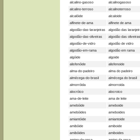
alcalino-gasoso
alcalinogasoso
alcalino-terroso
alcalinoterroso
alcalóide
alcaloide
alfinete-de-ama
alfinete de ama
algodão-das-laranjeiras
algodão das laranjei
algodão-das-oliveiras
algodão das oliveira
algodão-de-vidro
algodão de vidro
algodão-em-rama
algodão em rama
algóide
algoide
alisfenóide
alisfenoide
alma-do-padeiro
alma do padeiro
almécega-do-brasil
almécega do brasil
almorróida
almorroida
alocróico
alocroico
ama-de-leite
ama de leite
amebóide
ameboide
amebóides
ameboides
amiantóide
amiantoide
amibóide
amiboide
amibóides
amiboides
amigo-da-onça
amigo da onça