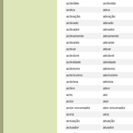
actinóide
actinoide
activa
ativa
activação
ativação
activado
ativado
activador
ativador
activamente
ativamente
activante
ativante
activar
ativar
activável
ativável
actividade
atividade
activismo
ativismo
activíssimo
ativíssimo
activista
ativista
activo
ativo
acto
ato
actor
ator
actor-encenador
ator-encenador
actriz
atriz
actuação
atuação
actuador
atuador