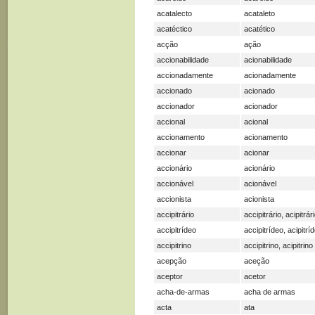
acatalecto
acataleto
acatéctico
acatético
acção
ação
accionabilidade
acionabilidade
accionadamente
acionadamente
accionado
acionado
accionador
acionador
accional
acional
accionamento
acionamento
accionar
acionar
accionário
acionário
accionável
acionável
accionista
acionista
accipitrário
accipitrário, acipitrár
accipitrídeo
accipitrídeo, acipitrí
accipitrino
accipitrino, acipitrino
acepção
aceção
aceptor
acetor
acha-de-armas
acha de armas
acta
ata