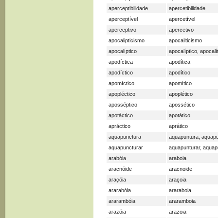
aperceptibilidade
apercetibilidade
aperceptível
apercetível
aperceptivo
apercetivo
apocalipticismo
apocaliticismo
apocalíptico
apocalíptico, apocalí
apodíctica
apodítica
apodíctico
apodítico
apomíctico
apomítico
apopléctico
apoplético
aposséptico
apossético
apotáctico
apotático
apráctico
aprático
aquapunctura
aquapuntura, aquap
aquapuncturar
aquapunturar, aquap
arabóia
araboia
aracnóide
aracnoide
araçóia
araçoia
ararabóia
araraboia
ararambóia
araramboia
arazóia
arazoia