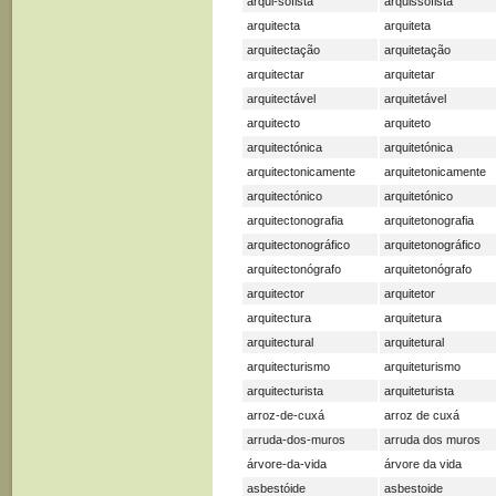
arqui-sofista
arquissofista
arquitecta
arquiteta
arquitectação
arquitetação
arquitectar
arquitetar
arquitectável
arquitetável
arquitecto
arquiteto
arquitectónica
arquitetónica
arquitectonicamente
arquitetonicamente
arquitectónico
arquitetónico
arquitectonografia
arquitetonografia
arquitectonográfico
arquitetonográfico
arquitectonógrafo
arquitetonógrafo
arquitector
arquitetor
arquitectura
arquitetura
arquitectural
arquitetural
arquitecturismo
arquiteturismo
arquitecturista
arquiteturista
arroz-de-cuxá
arroz de cuxá
arruda-dos-muros
arruda dos muros
árvore-da-vida
árvore da vida
asbestóide
asbestoide