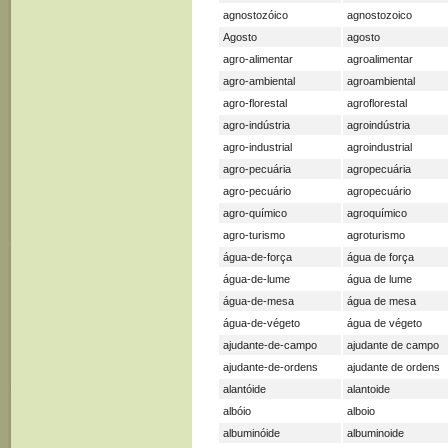
agnostozóico
agnostozoico
Agosto
agosto
agro-alimentar
agroalimentar
agro-ambiental
agroambiental
agro-florestal
agroflorestal
agro-indústria
agroindústria
agro-industrial
agroindustrial
agro-pecuária
agropecuária
agro-pecuário
agropecuário
agro-químico
agroquímico
agro-turismo
agroturismo
água-de-força
água de força
água-de-lume
água de lume
água-de-mesa
água de mesa
água-de-végeto
água de végeto
ajudante-de-campo
ajudante de campo
ajudante-de-ordens
ajudante de ordens
alantóide
alantoide
albóio
alboio
albuminóide
albuminoide