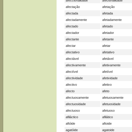
afeccionalidade
afecionalidade
afectação
afetação
afectada
afetada
afectadamente
afetadamente
afectado
afetado
afectador
afetador
afectante
afetante
afectar
afetar
afectativo
afetativo
afectável
afetável
afectivamente
afetivamente
afectível
afetível
afectividade
afetividade
afectivo
afetivo
afecto
afeto
afectuosamente
afetuosamente
afectuosidade
afetuosidade
afectuoso
afetuoso
afiláctico
afilático
aftóide
aftoide
agatóide
agatoide