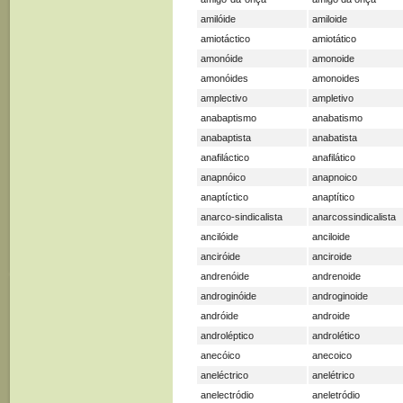
amilóide
amiloide
amiotáctico
amiotático
amonóide
amonoide
amonóides
amonoides
amplectivo
ampletivo
anabaptismo
anabatismo
anabaptista
anabatista
anafiláctico
anafilático
anapnóico
anapnoico
anaptíctico
anaptítico
anarco-sindicalista
anarcossindicalista
ancilóide
anciloide
anciróide
anciroide
andrenóide
andrenoide
androginóide
androginoide
andróide
androide
androléptico
androlético
anecóico
anecoico
aneléctrico
anelétrico
anelectródio
aneletródio