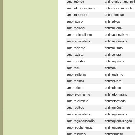
anti-ictérico
anti-ictérico, anti-itér
anti-infecciosamente
anti-infeciosamente
anti-infeccioso
anti-infecioso
anti-rábico
antirrábico
anti-racional
antirracional
anti-racionalismo
antirracionalismo
anti-racionalista
antirracionalista
anti-racismo
antirracismo
anti-racista
antirracista
anti-raquítico
antirraquítico
anti-real
antirreal
anti-realismo
antirrealismo
anti-realista
antirrealista
anti-reflexo
antirreflexo
anti-reformismo
antirreformismo
anti-reformista
antirreformista
anti-regiões
antirregiões
anti-regionalista
antirregionalista
anti-regionalização
antirregionalização
anti-regulamentar
antirregulamentar
anti-religioso
antirreligioso