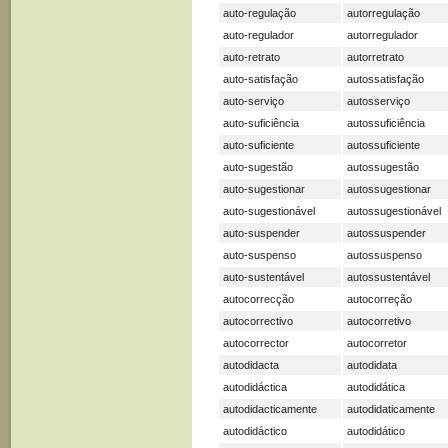
auto-regulação
autorregulação
auto-regulador
autorregulador
auto-retrato
autorretrato
auto-satisfação
autossatisfação
auto-serviço
autosserviço
auto-suficiência
autossuficiência
auto-suficiente
autossuficiente
auto-sugestão
autossugestão
auto-sugestionar
autossugestionar
auto-sugestionável
autossugestionável
auto-suspender
autossuspender
auto-suspenso
autossuspenso
auto-sustentável
autossustentável
autocorrecção
autocorreção
autocorrectivo
autocorretivo
autocorrector
autocorretor
autodidacta
autodidata
autodidáctica
autodidática
autodidacticamente
autodidaticamente
autodidáctico
autodidático