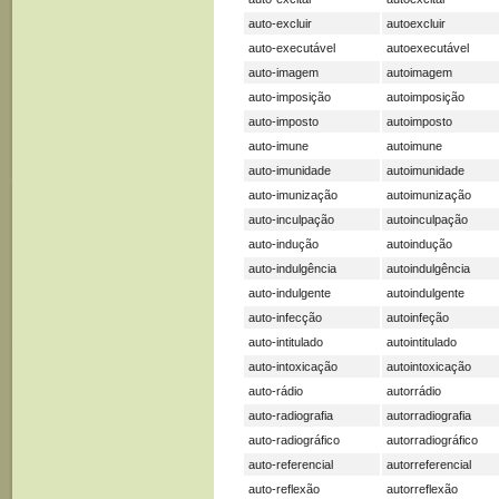
auto-excluir
autoexcluir
auto-executável
autoexecutável
auto-imagem
autoimagem
auto-imposição
autoimposição
auto-imposto
autoimposto
auto-imune
autoimune
auto-imunidade
autoimunidade
auto-imunização
autoimunização
auto-inculpação
autoinculpação
auto-indução
autoindução
auto-indulgência
autoindulgência
auto-indulgente
autoindulgente
auto-infecção
autoinfeção
auto-intitulado
autointitulado
auto-intoxicação
autointoxicação
auto-rádio
autorrádio
auto-radiografia
autorradiografia
auto-radiográfico
autorradiográfico
auto-referencial
autorreferencial
auto-reflexão
autorreflexão