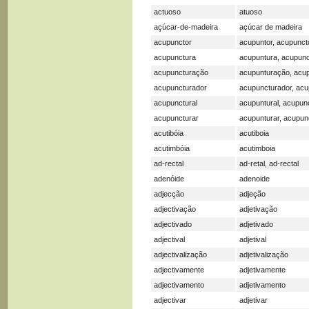
actuoso
atuoso
açúcar-de-madeira
açúcar de madeira
acupunctor
acupuntor, acupunct
acupunctura
acupuntura, acupunc
acupuncturação
acupunturação, acu
acupuncturador
acupuncturador, acu
acupunctural
acupuntural, acupunc
acupuncturar
acupunturar, acupun
acutibóia
acutiboia
acutimbóia
acutimboia
ad-rectal
ad-retal, ad-rectal
adenóide
adenoide
adjecção
adjeção
adjectivação
adjetivação
adjectivado
adjetivado
adjectival
adjetival
adjectivalização
adjetivalização
adjectivamente
adjetivamente
adjectivamento
adjetivamento
adjectivar
adjetivar