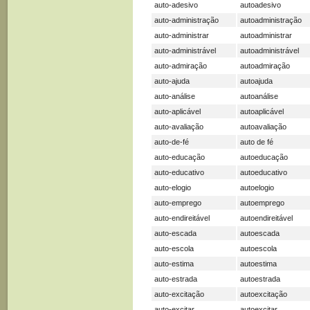
auto-adesivo
autoadesivo
auto-administração
autoadministração
auto-administrar
autoadministrar
auto-administrável
autoadministrável
auto-admiração
autoadmiração
auto-ajuda
autoajuda
auto-análise
autoanálise
auto-aplicável
autoaplicável
auto-avaliação
autoavaliação
auto-de-fé
auto de fé
auto-educação
autoeducação
auto-educativo
autoeducativo
auto-elogio
autoelogio
auto-emprego
autoemprego
auto-endireitável
autoendireitável
auto-escada
autoescada
auto-escola
autoescola
auto-estima
autoestima
auto-estrada
autoestrada
auto-excitação
autoexcitação
auto-excitar
autoexcitar