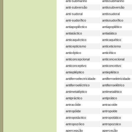
anti-submarino
antissubmarino
anti-subversão
antissubversão
anti-sudoral
antissudoral
anti-sudorífico
antissudorífico
antiapopléctico
antiapoplético
antiatáctico
antiatático
anticaquéctico
anticaquético
anticepticismo
anticeticismo
anticéptico
anticético
anticoncepcional
anticoncecional
anticonceptivo
anticoncetivo
antiepiléptico
antiepilético
antiferroelectricidade
antiferroeletricidade
antiferroeléctrico
antiferroelétrico
antimetaléptico
antimetalético
antipráctico
antiprático
antracóide
antracoide
antropóide
antropoide
antropotáctico
antropotático
antropozóico
antropozoico
apercepção
aperceção