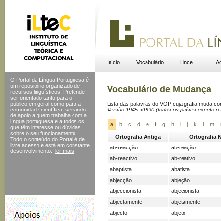
Início
Vocabulário
Lince
Ac
O Portal da Língua Portuguesa é
um repositório organizado de
Vocabulário de Mudança
recursos linguísticos. Pretende
ser orientado tanto para o
público em geral como para a
Lista das palavras do VOP cuja grafia muda c
comunidade científica, servindo
Versão 1945->1990 (todos os países exceto o B
de apoio a quem trabalha com a
língua portuguesa e a todos os
a
b
c
d
e
f
g
h
i
j
k
l
m
que têm interesse ou dúvidas
sobre o seu funcionamento.
Ortografia Antiga
Ortografia 
Todo o conteúdo do Portal
é de
livre acesso e está em constante
ab-reacção
ab-reação
desenvolvimento.
ler mais
ab-reactivo
ab-reativo
abaptista
abatista
abjecção
abjeção
abjeccionista
abjecionista
abjectamente
abjetamente
abjecto
abjeto