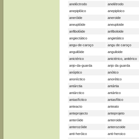
aneléctrodo
anelétrodo
anepiplóico
anepiploico
aneróide
aneroide
aneuplóide
aneuploide
anfibolóide
anfiboloide
angiectático
angietático
angu-de-caroço
angu de caroço
anguilóide
anguiloide
anictérico
anictérico, anitérico
anjo-da-guarda
anjo da guarda
anóptico
anótico
anoréctico
anorético
antárctia
antártia
antárctico
antártico
antasfíctico
antasfítico
anteacto
anteato
anteprojecto
anteprojeto
anteróide
anteroide
anterozóide
anterozoide
anti-heróico
anti-heroico