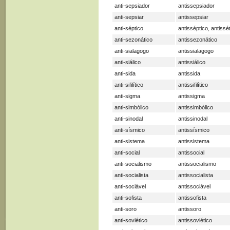
anti-sepsiador
antissepsiador
anti-sepsiar
antissepsiar
anti-séptico
antisséptico, antissé
anti-sezonático
antissezonático
anti-sialagogo
antissialagogo
anti-siálico
antissiálico
anti-sida
antissida
anti-sifilítico
antissifilítico
anti-sigma
antissigma
anti-simbólico
antissimbólico
anti-sinodal
antissinodal
anti-sísmico
antissísmico
anti-sistema
antissistema
anti-social
antissocial
anti-socialismo
antissocialismo
anti-socialista
antissocialista
anti-sociável
antissociável
anti-sofista
antissofista
anti-soro
antissoro
anti-soviético
antissoviético