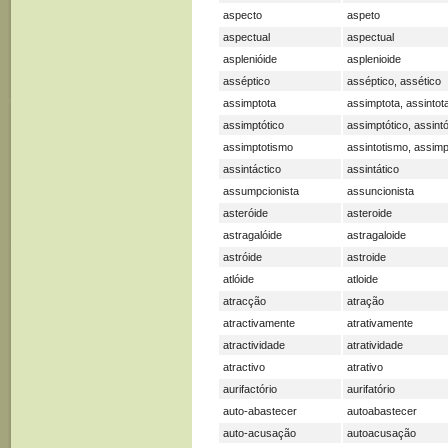
aspecto
aspeto
aspectual
aspectual
asplenióide
asplenioide
asséptico
asséptico, assético
assimptota
assimptota, assintot
assimptótico
assimptótico, assintó
assimptotismo
assintotismo, assim
assintáctico
assintático
assumpcionista
assuncionista
asteróide
asteroide
astragalóide
astragaloide
astróide
astroide
atlóide
atloide
atracção
atração
atractivamente
atrativamente
atractividade
atratividade
atractivo
atrativo
aurifactório
aurifatório
auto-abastecer
autoabastecer
auto-acusação
autoacusação