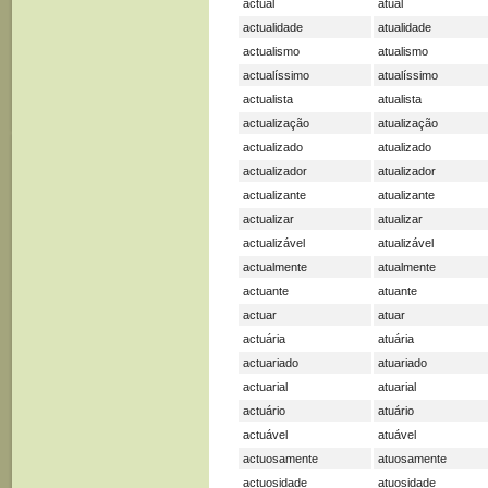
actual
atual
actualidade
atualidade
actualismo
atualismo
actualíssimo
atualíssimo
actualista
atualista
actualização
atualização
actualizado
atualizado
actualizador
atualizador
actualizante
atualizante
actualizar
atualizar
actualizável
atualizável
actualmente
atualmente
actuante
atuante
actuar
atuar
actuária
atuária
actuariado
atuariado
actuarial
atuarial
actuário
atuário
actuável
atuável
actuosamente
atuosamente
actuosidade
atuosidade