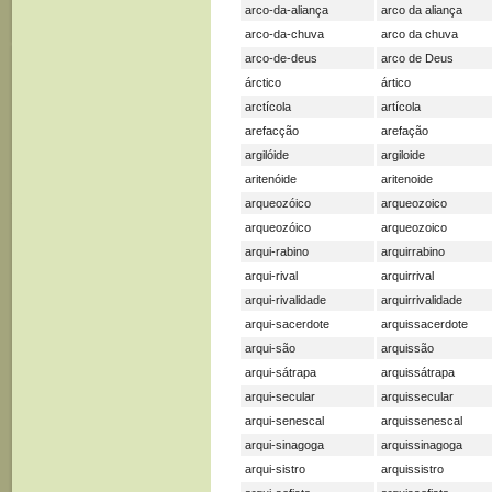
arco-da-aliança
arco da aliança
arco-da-chuva
arco da chuva
arco-de-deus
arco de Deus
árctico
ártico
arctícola
artícola
arefacção
arefação
argilóide
argiloide
aritenóide
aritenoide
arqueozóico
arqueozoico
arqueozóico
arqueozoico
arqui-rabino
arquirrabino
arqui-rival
arquirrival
arqui-rivalidade
arquirrivalidade
arqui-sacerdote
arquissacerdote
arqui-são
arquissão
arqui-sátrapa
arquissátrapa
arqui-secular
arquissecular
arqui-senescal
arquissenescal
arqui-sinagoga
arquissinagoga
arqui-sistro
arquissistro