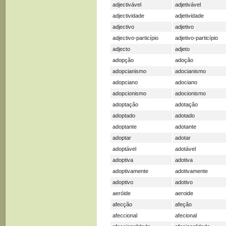
adjectivável
adjetivável
adjectividade
adjetividade
adjectivo
adjetivo
adjectivo-particípio
adjetivo-particípio
adjecto
adjeto
adopção
adoção
adopcianismo
adocianismo
adopciano
adociano
adopcionismo
adocionismo
adoptação
adotação
adoptado
adotado
adoptante
adotante
adoptar
adotar
adoptável
adotável
adoptiva
adotiva
adoptivamente
adotivamente
adoptivo
adotivo
aeróide
aeroide
afecção
afeção
afeccional
afecional