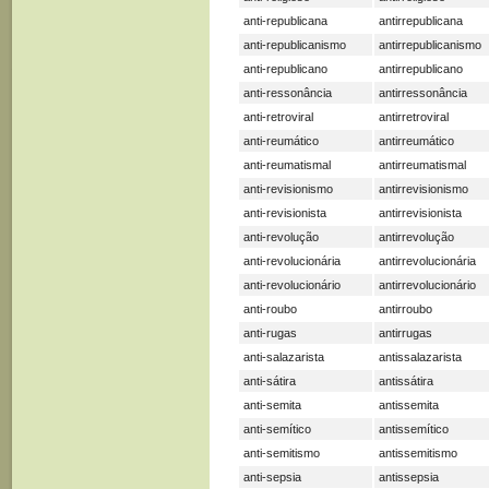
anti-republicana
antirrepublicana
anti-republicanismo
antirrepublicanismo
anti-republicano
antirrepublicano
anti-ressonância
antirressonância
anti-retroviral
antirretroviral
anti-reumático
antirreumático
anti-reumatismal
antirreumatismal
anti-revisionismo
antirrevisionismo
anti-revisionista
antirrevisionista
anti-revolução
antirrevolução
anti-revolucionária
antirrevolucionária
anti-revolucionário
antirrevolucionário
anti-roubo
antirroubo
anti-rugas
antirrugas
anti-salazarista
antissalazarista
anti-sátira
antissátira
anti-semita
antissemita
anti-semítico
antissemítico
anti-semitismo
antissemitismo
anti-sepsia
antissepsia