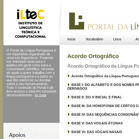
Início
Vocabulário
Lince
Ac
O Portal da Língua Portuguesa é
um repositório organizado de
Acordo Ortográfico
recursos linguísticos. Pretende
ser orientado tanto para o
público em geral como para a
Acordo Ortográfico da Língua P
comunidade científica, servindo
de apoio a quem trabalha com a
Acordo Ortográfico da Língua Portugues
língua portuguesa e a todos os
que têm interesse ou dúvidas
sobre o seu funcionamento.
BASE I: DO ALFABETO E DOS NOMES 
Todo o conteúdo do Portal
é de
DERIVADOS
livre acesso e está em constante
desenvolvimento.
ler mais
BASE II: DO
H
INICIAL E FINAL
BASE III: DA HOMOFONIA DE CERTOS
BASE IV: DAS SEQUÊNCIAS CONSONÂN
BASE V: DAS VOGAIS ÁTONAS
BASE VI: DAS VOGAIS NASAIS