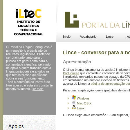
Início
Vocabulário
Lince
Ac
O Portal da Língua Portuguesa é
um repositório organizado de
Lince - conversor para a n
recursos linguísticos. Pretende
ser orientado tanto para o
público em geral como para a
Apresentação
comunidade científica, servindo
de apoio a quem trabalha com a
O Lince é uma ferramenta de apoio à implemen
língua portuguesa e a todos os
Portuguesa
que converte o conteúdo de ficheiro
que têm interesse ou dúvidas
introduzida em vários países do espaço da CPL
sobre o seu funcionamento.
em simultâneo um número elevado de ficheiros 
Todo o conteúdo do Portal
é de
acerca do Lince na
página de apresentação de
livre acesso e está em constante
desenvolvimento.
ler mais
Para usar a aplicação, que é gratuita e de distr
Windows
Mac OS X
Linux
O Lince exige Java em versão 1.5 ou superior