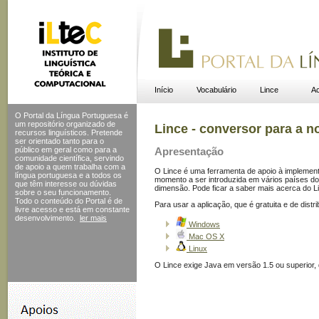
Início
Vocabulário
Lince
Ac
O Portal da Língua Portuguesa é
um repositório organizado de
Lince - conversor para a n
recursos linguísticos. Pretende
ser orientado tanto para o
público em geral como para a
Apresentação
comunidade científica, servindo
de apoio a quem trabalha com a
O Lince é uma ferramenta de apoio à implemen
língua portuguesa e a todos os
momento a ser introduzida em vários países do
que têm interesse ou dúvidas
dimensão. Pode ficar a saber mais acerca do 
sobre o seu funcionamento.
Todo o conteúdo do Portal
é de
Para usar a aplicação, que é gratuita e de distr
livre acesso e está em constante
desenvolvimento.
ler mais
Windows
Mac OS X
Linux
O Lince exige Java em versão 1.5 ou superior