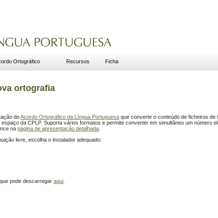
ordo Ortográfico
Recursos
Ficha
ova ortografia
tação do
Acordo Ortográfico da Língua Portuguesa
que converte o conteúdo de ficheiros de t
 espaço da CPLP. Suporta vários formatos e permite converter em simultâneo um número ele
Lince na
página de apresentação detalhada
.
ibuição livre, escolha o instalador adequado:
, que pode descarregar
aqui
.