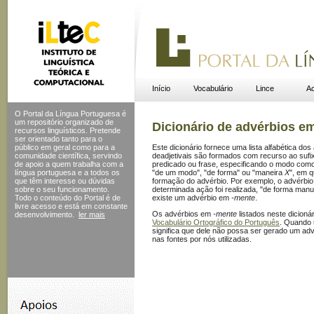
Início
Vocabulário
Lince
Ac
O Portal da Língua Portuguesa é
um repositório organizado de
Dicionário de advérbios e
recursos linguísticos. Pretende
ser orientado tanto para o
público em geral como para a
Este dicionário fornece uma lista alfabética do
comunidade científica, servindo
deadjetivais são formados com recurso ao suf
de apoio a quem trabalha com a
predicado ou frase, especificando o modo como
língua portuguesa e a todos os
"de um modo", "de forma" ou "maneira
X
", em 
que têm interesse ou dúvidas
formação do advérbio. Por exemplo, o advérbi
sobre o seu funcionamento.
determinada ação foi realizada, "de forma manu
Todo o conteúdo do Portal
é de
existe um advérbio em
-mente
.
livre acesso e está em constante
Os advérbios em
-mente
listados neste dicioná
desenvolvimento.
ler mais
Vocabulário Ortográfico do Português
. Quando u
significa que dele não possa ser gerado um a
nas fontes por nós utilizadas.