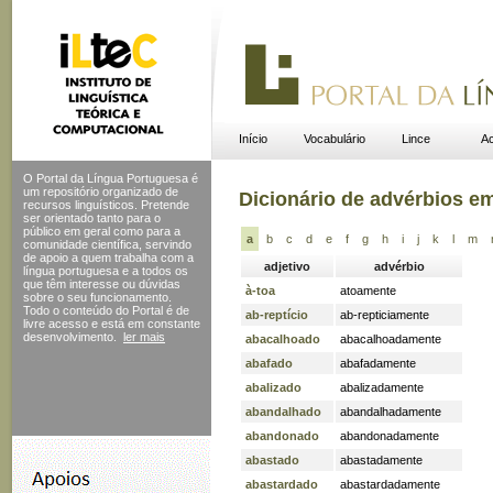
Início
Vocabulário
Lince
Ac
O Portal da Língua Portuguesa é
um repositório organizado de
Dicionário de advérbios e
recursos linguísticos. Pretende
ser orientado tanto para o
público em geral como para a
a
b
c
d
e
f
g
h
i
j
k
l
m
comunidade científica, servindo
de apoio a quem trabalha com a
adjetivo
advérbio
língua portuguesa e a todos os
que têm interesse ou dúvidas
à-toa
atoamente
sobre o seu funcionamento.
Todo o conteúdo do Portal
é de
ab-reptício
ab-repticiamente
livre acesso e está em constante
desenvolvimento.
ler mais
abacalhoado
abacalhoadamente
abafado
abafadamente
abalizado
abalizadamente
abandalhado
abandalhadamente
abandonado
abandonadamente
abastado
abastadamente
abastardado
abastardadamente