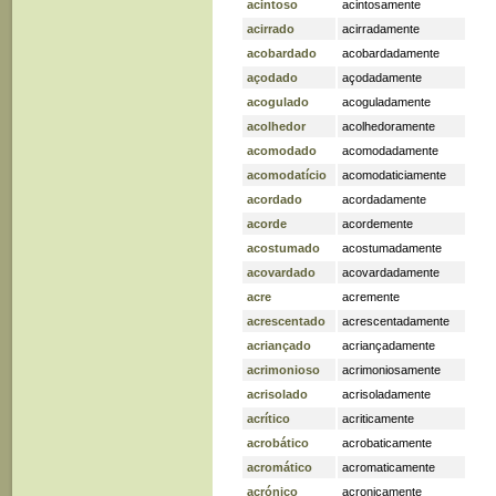
acintoso
acintosamente
acirrado
acirradamente
acobardado
acobardadamente
açodado
açodadamente
acogulado
acoguladamente
acolhedor
acolhedoramente
acomodado
acomodadamente
acomodatício
acomodaticiamente
acordado
acordadamente
acorde
acordemente
acostumado
acostumadamente
acovardado
acovardadamente
acre
acremente
acrescentado
acrescentadamente
acriançado
acriançadamente
acrimonioso
acrimoniosamente
acrisolado
acrisoladamente
acrítico
acriticamente
acrobático
acrobaticamente
acromático
acromaticamente
acrónico
acronicamente