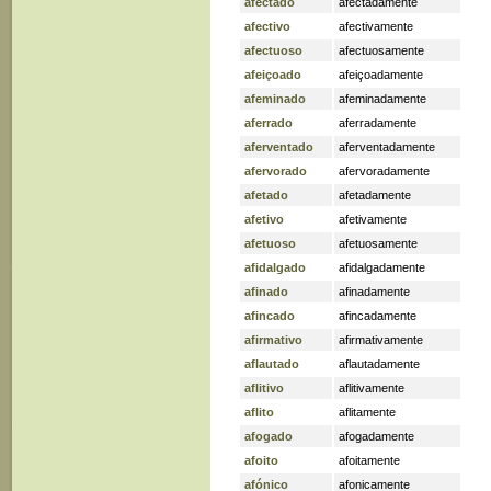
afectado
afectadamente
afectivo
afectivamente
afectuoso
afectuosamente
afeiçoado
afeiçoadamente
afeminado
afeminadamente
aferrado
aferradamente
aferventado
aferventadamente
afervorado
afervoradamente
afetado
afetadamente
afetivo
afetivamente
afetuoso
afetuosamente
afidalgado
afidalgadamente
afinado
afinadamente
afincado
afincadamente
afirmativo
afirmativamente
aflautado
aflautadamente
aflitivo
aflitivamente
aflito
aflitamente
afogado
afogadamente
afoito
afoitamente
afónico
afonicamente