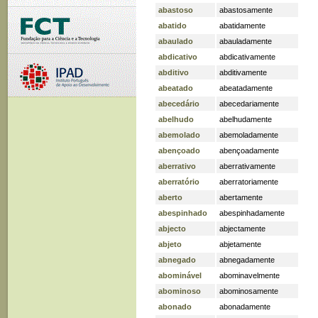
abastoso
abastosamente
abatido
abatidamente
abaulado
abauladamente
abdicativo
abdicativamente
abditivo
abditivamente
abeatado
abeatadamente
abecedário
abecedariamente
abelhudo
abelhudamente
abemolado
abemoladamente
abençoado
abençoadamente
aberrativo
aberrativamente
aberratório
aberratoriamente
aberto
abertamente
abespinhado
abespinhadamente
abjecto
abjectamente
abjeto
abjetamente
abnegado
abnegadamente
abominável
abominavelmente
abominoso
abominosamente
abonado
abonadamente