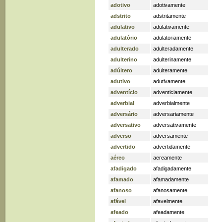
adotivo
adotivamente
adstrito
adstritamente
adulativo
adulativamente
adulatório
adulatoriamente
adulterado
adulteradamente
adulterino
adulterinamente
adúltero
adulteramente
adutivo
adutivamente
adventício
adventiciamente
adverbial
adverbialmente
adversário
adversariamente
adversativo
adversativamente
adverso
adversamente
advertido
advertidamente
aéreo
aereamente
afadigado
afadigadamente
afamado
afamadamente
afanoso
afanosamente
afável
afavelmente
afeado
afeadamente