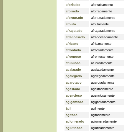
aforístico
aforisticamente
aforrado
aforradamente
afortunado
afortunadamente
afouto
afoutamente
afragatado
afragatadamente
afrancesado
afrancesadamente
africano
africanamente
afrontado
afrontadamente
afrontoso
afrontosamente
afunilado
afuniladamente
agaiatado
agaiatadamente
agalegado
agalegadamente
agarotado
agarotadamente
agastado
agastadamente
agencioso
agenciosamente
agigantado
agigantadamente
ágil
agilmente
agitado
agitadamente
aglomerado
aglomeradamente
aglutinado
aglutinadamente