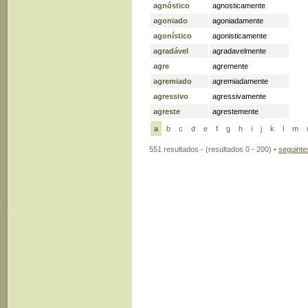
agnóstico
agnosticamente
agoniado
agoniadamente
agonístico
agonisticamente
agradável
agradavelmente
agre
agremente
agremiado
agremiadamente
agressivo
agressivamente
agreste
agrestemente
a
b
c
d
e
f
g
h
i
j
k
l
m
551 resultados - (resultados 0 - 200) •
seguinte