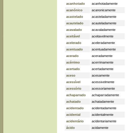
acanhotado
acanhotadamente
acanónico
acanonicamente
acastelado
acasteladamente
acautelado
acauteladamente
acavalado
acavaladamente
aceitável
aceitavelmente
acelerado
aceleradamente
acentuado
acentuadamente
acerado
aceradamente
acérrimo
acerrimamente
acertado
acertadamente
aceso
acesamente
acessível
acessivelmente
acessório
acessoriamente
achaparrado
achaparradamente
achatado
achatadamente
acidentado
acidentadamente
acidental
acidentalmente
acidentário
acidentariamente
ácido
acidamente