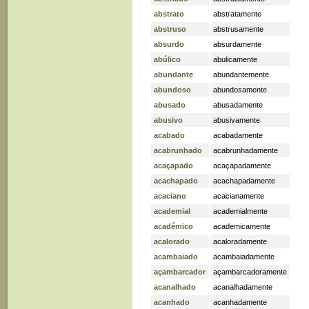
abstrato
abstratamente
abstruso
abstrusamente
absurdo
absurdamente
abúlico
abulicamente
abundante
abundantemente
abundoso
abundosamente
abusado
abusadamente
abusivo
abusivamente
acabado
acabadamente
acabrunhado
acabrunhadamente
acaçapado
acaçapadamente
acachapado
acachapadamente
acaciano
acacianamente
academial
academialmente
académico
academicamente
acalorado
acaloradamente
acambaiado
acambaiadamente
açambarcador
açambarcadoramente
acanalhado
acanalhadamente
acanhado
acanhadamente