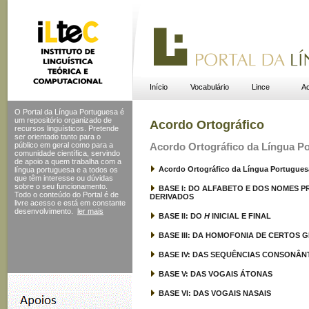
Início
Vocabulário
Lince
Ac
O Portal da Língua Portuguesa é
um repositório organizado de
Acordo Ortográfico
recursos linguísticos. Pretende
ser orientado tanto para o
público em geral como para a
Acordo Ortográfico da Língua P
comunidade científica, servindo
de apoio a quem trabalha com a
Acordo Ortográfico da Língua Portugues
língua portuguesa e a todos os
que têm interesse ou dúvidas
sobre o seu funcionamento.
BASE I: DO ALFABETO E DOS NOMES 
Todo o conteúdo do Portal
é de
DERIVADOS
livre acesso e está em constante
desenvolvimento.
ler mais
BASE II: DO
H
INICIAL E FINAL
BASE III: DA HOMOFONIA DE CERTOS
BASE IV: DAS SEQUÊNCIAS CONSONÂN
BASE V: DAS VOGAIS ÁTONAS
BASE VI: DAS VOGAIS NASAIS