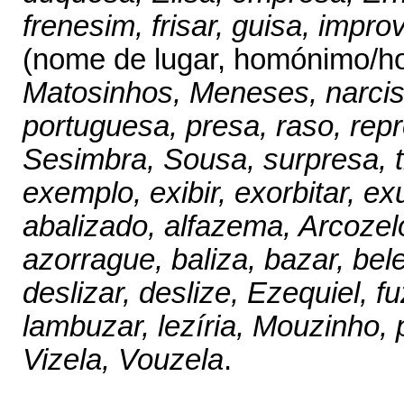
frenesim, frisar, guisa, impro
(nome de lugar, homónimo/h
Matosinhos, Meneses, narciso
portuguesa, presa, raso, rep
Sesimbra, Sousa, surpresa, ti
exemplo, exibir, exorbitar, ex
abalizado, alfazema, Arcozelo
azorrague, baliza, bazar, bel
deslizar, deslize, Ezequiel, fu
lambuzar, lezíria, Mouzinho,
Vizela, Vouzela
.