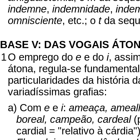
indemne
,
indemnidade
,
inde
omnisciente
, etc.; o
t
da sequ
BASE V: DAS VOGAIS ÁTO
1
O emprego do
e
e do
i
, assi
átona, regula-se fundamental
particularidades da história
variadíssimas grafias:
a) Com
e
e
i
:
ameaça, amealha
boreal, campeão, cardeal
(p
cardial = "relativo à cárdia"