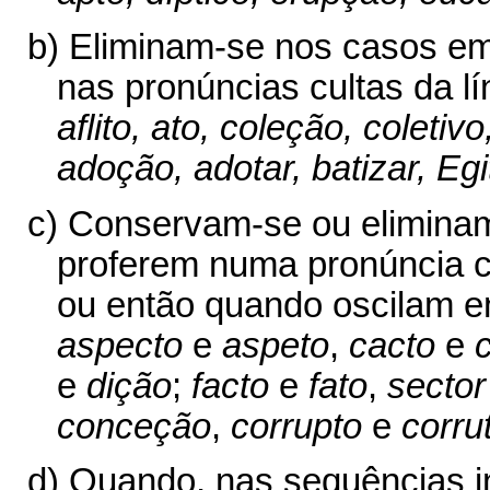
b) Eliminam-se nos casos e
nas pronúncias cultas da l
aflito, ato, coleção, coletiv
adoção, adotar, batizar, Egi
c) Conservam-se ou eliminam
proferem numa pronúncia cul
ou então quando oscilam e
aspecto
e
aspeto
,
cacto
e
e
dição
;
facto
e
fato
,
sector
conceção
,
corrupto
e
corru
d) Quando, nas sequências i