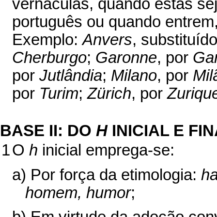
vernáculas, quando estas se
português ou quando entrem,
Exemplo:
Anvers
, substituíd
Cherburgo
;
Garonne
, por
Ga
por
Jutlândia
;
Milano
, por
Mil
por
Turim
;
Zürich
, por
Zuriqu
BASE II: DO
H
INICIAL E FI
1
O
h
inicial emprega-se:
a) Por força da etimologia:
ha
homem, humor
;