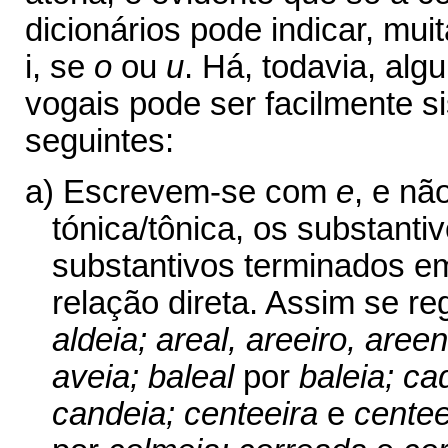
dicionários pode indicar, mu
i, se
o
ou
u
. Há, todavia, al
vogais pode ser facilmente s
seguintes:
a) Escrevem-se com
e
, e n
tónica/tônica, os substant
substantivos terminados 
relação direta. Assim se r
aldeia; areal, areeiro, aree
aveia; baleal
por
baleia; c
candeia; centeeira
e
centee