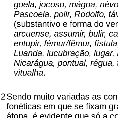
goela, jocoso, mágoa, névo
Pascoela, polir, Rodolfo, tá
(substantivo e forma do ve
arcuense, assumir, bulir, c
entupir, fémur/fêmur, fístul
Luanda, lucubração, lugar,
Nicarágua, pontual, régua, 
vitualha
.
2
Sendo muito variadas as cond
fonéticas em que se fixam g
átona, é evidente que só a c