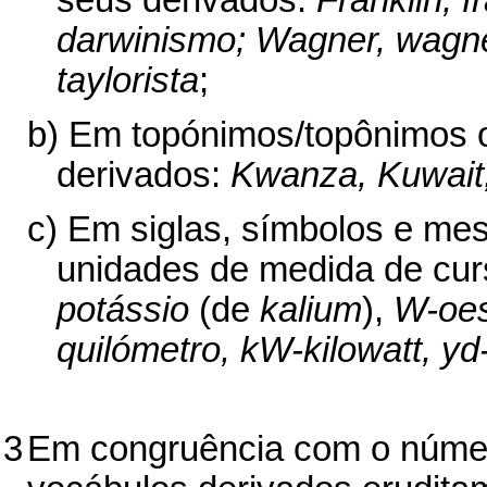
darwinismo; Wagner, wagner
taylorista
;
b) Em topónimos/topônimos or
derivados:
Kwanza, Kuwait,
c) Em siglas, símbolos e m
unidades de medida de curs
potássio
(de
kalium
),
W-oe
quilómetro, kW-kilowatt, yd
3
Em congruência com o númer