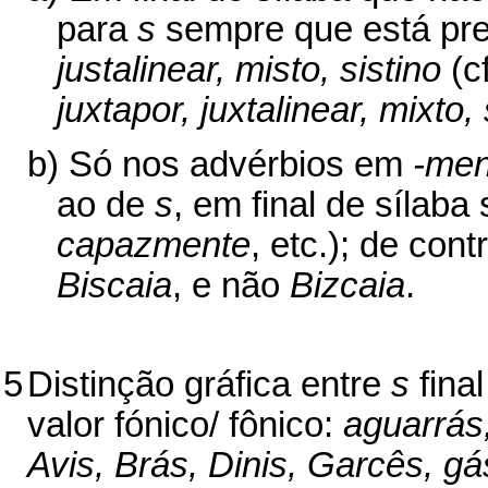
para
s
sempre que está pr
justalinear, misto, sistino
(c
juxtapor, juxtalinear, mixto, 
b) Só nos advérbios em
-men
ao de
s
, em final de sílaba
capazmente
, etc.); de cont
Biscaia
, e não
Bizcaia
.
5
Distinção gráfica entre
s
fina
valor fónico/ fônico:
aguarrás,
Avis, Brás, Dinis, Garcês, gás