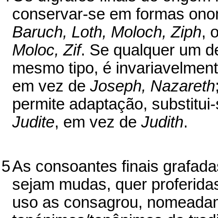
conservar-se em formas onom
Baruch, Loth, Moloch, Ziph
, 
Moloc, Zif
. Se qualquer um d
mesmo tipo, é invariavelmen
em vez de
Joseph, Nazareth
permite adaptação, substitui
Judite
, em vez de
Judith
.
5
As consoantes finais grafad
sejam mudas, quer proferida
uso as consagrou, nomeada­