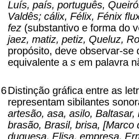
Luís, país, português, Queiró
Valdês; cálix, Félix, Fénix flu
fez
(substantivo e forma do 
jaez, matiz, petiz, Queluz, R
propósito, deve observar-se 
equivalente a
s
em palavra n
6
Distinção gráfica entre as let
representam sibilantes sono
artesão, asa, asilo, Baltasar,
brasão, Brasil, brisa, [Marco
duquesa, Elisa, empresa, Er