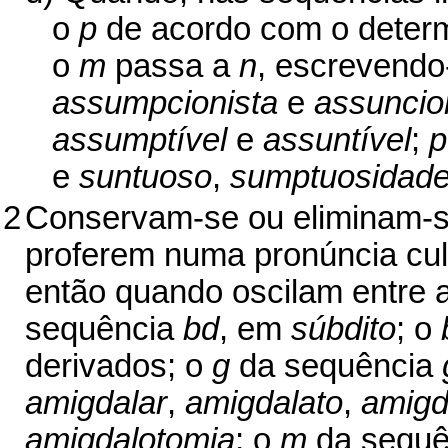
o
p
de acordo com o determ
o
m
passa a
n
, escrevendo
assumpcionista
e
assuncio
assumptível
e
assuntível
;
p
e
suntuoso
,
sumptuosidad
2
Conservam-se ou eliminam-se
proferem numa pronúncia cult
então quando oscilam entre 
sequência
bd
, em
súbdito
; o
derivados; o
g
da sequência
amigdalar
,
amigdalato
,
amigd
amigdalotomia
; o
m
da sequ