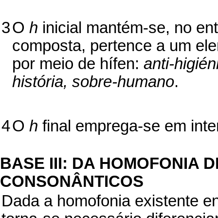
3
O
h
inicial mantém-se, no en
composta, pertence a um elem
por meio de hífen:
anti-higién
história, sobre-humano
.
4
O
h
final emprega-se em inte
BASE III: DA HOMOFONIA
CONSONÂNTICOS
Dada a homofonia existente en