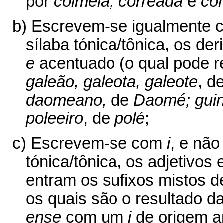
por
colmeia; correada
e
co
b) Escrevem-se igualmente
sílaba tónica/tônica, os d
e
acentuado (o qual pode r
galeão, galeota, galeote
, d
daomeano,
de
Daomé; gui
poleeiro
, de
polé
;
c) Escrevem-se com
i
, e nã
tónica/tônica, os adjetivos
entram os sufixos mistos 
os quais são o resultado 
ense
com um
i
de origem a