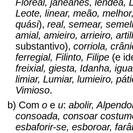
Floreal, janeanes, lêndea,
Leote, linear, meão, melho
quási
),
real, semear, semel
amial, amieiro, arrieiro, arti
substantivo),
corriola, crâni
ferregial, Filinto, Filipe
(e i
freixial, giesta, Idanha, igu
limiar, Lumiar, lumieiro, pátio
Vimioso
.
b) Com
o
e
u
:
abolir, Alpendo
consoada, consoar costume,
esbaforir-se, esboroar, farâ