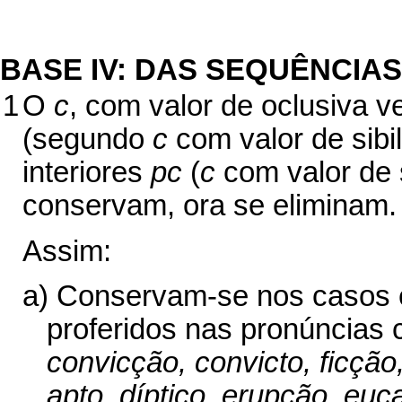
BASE IV: DAS SEQUÊNCIA
1
O
c
, com valor de oclusiva v
(segundo
c
com valor de sibi
interiores
pc
(
c
com valor de s
conservam, ora se eliminam.
Assim:
a) Conservam-se nos casos 
proferidos nas pronúncias 
convicção, convicto, ficção, 
apto, díptico, erupção, euca