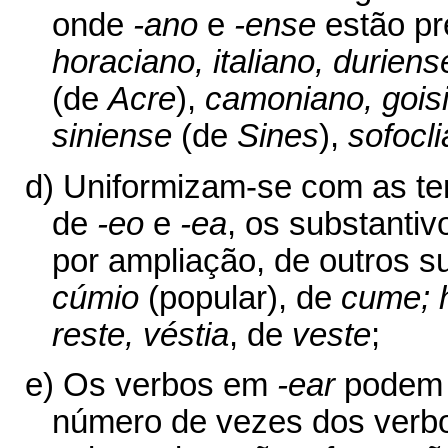
onde
-ano
e
-ense
estão pr
horaciano, italiano, duriens
(de
Acre
),
camoniano, gois
siniense
(de
Sines
),
sofocli
d) Uniformizam-se com as t
de
-eo
e
-ea
, os substantiv
por ampliação, de outros s
cúmio
(popular), de
cume; h
reste, véstia
, de
veste
;
e) Os verbos em
-ear
podem d
número de vezes dos ver