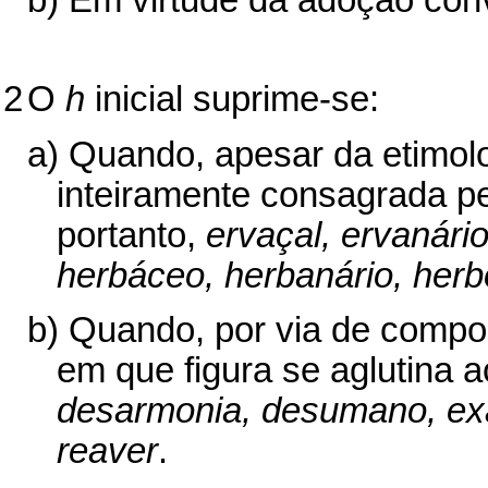
b) Em virtude da adoção con
2
O
h
inicial suprime-se:
a) Quando, apesar da etimol
inteiramente consagrada p
portanto,
ervaçal, ervanári
herbáceo,
herbanário, her
b) Quando, por via de compos
em que figura se aglutina 
desarmonia, desumano, exaur
reaver
.