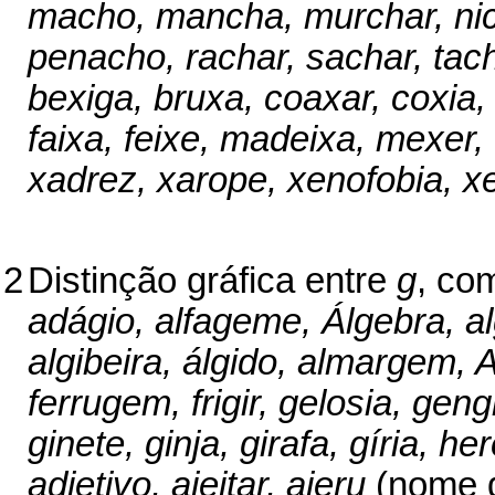
macho, mancha, murchar, nic
penacho, rachar, sachar, tach
bexiga, bruxa, coaxar, coxia, 
faixa, feixe, madeixa, mexer, 
xadrez, xarope, xenofobia, xe
2
Distinção gráfica entre
g
, com
adágio, alfageme, Álgebra, al
algibeira, álgido, almargem, A
ferrugem, frigir, gelosia, gen
ginete, ginja, girafa, gíria, h
adjetivo, ajeitar, ajeru
(nome d