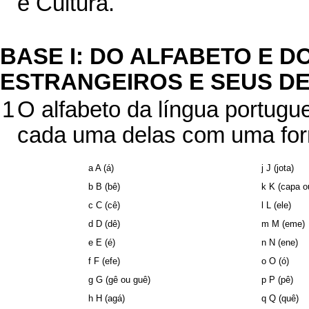
e Cultura.
BASE I: DO ALFABETO E 
ESTRANGEIROS E SEUS D
1
O alfabeto da língua portugue
cada uma delas com uma for
a A (á)
j J (jota)
b B (bê)
k K (capa o
c C (cê)
l L (ele)
d D (dê)
m M (eme)
e E (é)
n N (ene)
f F (efe)
o O (ó)
g G (gê ou guê)
p P (pê)
h H (agá)
q Q (quê)