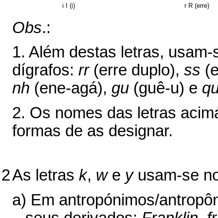
i I (i)
r R (erre)
Obs
.:
1. Além destas letras, usam-
dígrafos:
rr
(erre duplo),
ss
(e
nh
(ene-agá),
gu
(guê-u) e
q
2. Os nomes das letras acim
formas de as designar.
2
As letras
k
,
w
e
y
usam-se nos
a) Em antropónimos/antropôni
seus deriva­dos:
Franklin, f