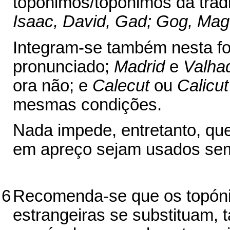
topónimos/topônimos da tradi
Isaac, David, Gad; Gog, Mag
Integram-se também nesta f
pronunciado;
Madrid
e
Valhad
ora não; e
Calecut
ou
Calicut
mesmas condições.
Nada impede, entretanto, qu
em apreço sejam usados sem
6
Recomenda-se que os topóni
estrangeiras se substituam, 