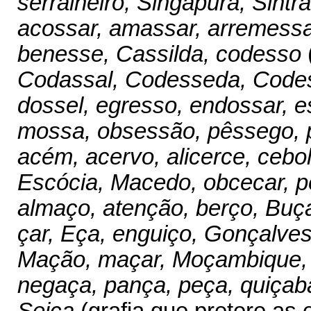
serralheiro, Singapura, Sintra
acossar, amassar, arremessar
benesse, Cassilda, codesso
Codassal, Codesseda, Code
dossel, egresso, endossar, e
mossa, obsessão, pêssego, 
acém, acervo, alicerce, cebol
Escócia, Macedo, obcecar, pe
almaço, atenção, berço, Buça
çar, Eça, enguiço, Gonçalves
Mação, maçar, Moçambique,
negaça, pança, peça, quiçab