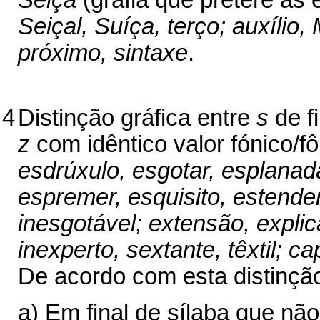
Seiça
(grafia que pretere as
Seiçal, Suíça, terço; auxílio
próximo, sintaxe
.
4
Distinção gráfica entre
s
de fi
z
com idêntico valor fónico/f
esdrúxulo, esgotar, esplanad
espremer, esquisito, estende
inesgotável; extensão, explica
inexperto, sextante, têxtil; 
De acordo com esta distinçã
a) Em final de sílaba que não