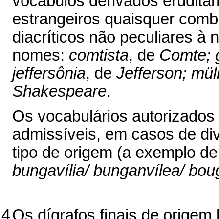
vocábulos derivados erudita
estrangeiros quaisquer combi
diacríticos não peculiares à
nomes:
comtista
, de
Comte; g
jeffersônia
, de
Jefferson; mül
Shakespeare
.
Os vocabulários autorizados r
admissíveis, em casos de div
tipo de origem (a exemplo d
bungavília/ bunganvílea/ boug
4
Os dígrafos finais de origem