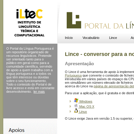
Início
Vocabulário
Lince
Ac
O Portal da Língua Portuguesa é
um repositório organizado de
Lince - conversor para a n
recursos linguísticos. Pretende
ser orientado tanto para o
público em geral como para a
Apresentação
comunidade científica, servindo
de apoio a quem trabalha com a
O Lince é uma ferramenta de apoio à implemen
língua portuguesa e a todos os
Portuguesa
que converte o conteúdo de ficheiro
que têm interesse ou dúvidas
introduzida em vários países do espaço da CPL
sobre o seu funcionamento.
em simultâneo um número elevado de ficheiros 
Todo o conteúdo do Portal
é de
acerca do Lince na
página de apresentação de
livre acesso e está em constante
desenvolvimento.
ler mais
Para usar a aplicação, que é gratuita e de distr
Windows
Mac OS X
Linux
O Lince exige Java em versão 1.5 ou superior