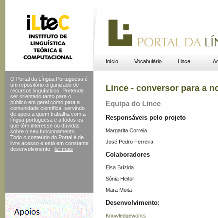
Início
Vocabulário
Lince
Ac
O Portal da Língua Portuguesa é
um repositório organizado de
Lince - conversor para a n
recursos linguísticos. Pretende
ser orientado tanto para o
público em geral como para a
Equipa do Lince
comunidade científica, servindo
de apoio a quem trabalha com a
Responsáveis pelo projeto
língua portuguesa e a todos os
que têm interesse ou dúvidas
Margarita Correia
sobre o seu funcionamento.
Todo o conteúdo do Portal
é de
José Pedro Ferreira
livre acesso e está em constante
desenvolvimento.
ler mais
Colaboradores
Elsa Brízida
Sónia Heitor
Mara Moita
Desenvolvimento:
Knowledgeworks