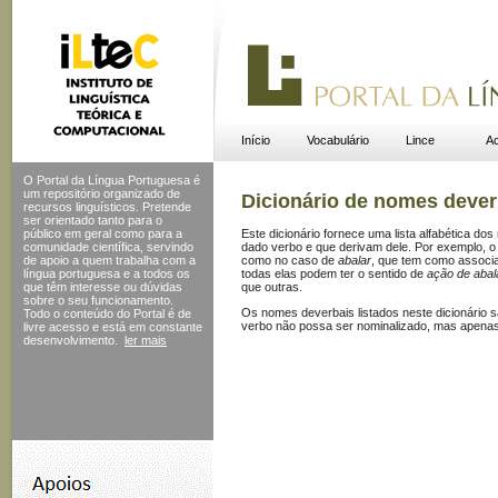
Início
Vocabulário
Lince
Ac
O Portal da Língua Portuguesa é
um repositório organizado de
Dicionário de nomes dever
recursos linguísticos. Pretende
ser orientado tanto para o
público em geral como para a
Este dicionário fornece uma lista alfabética 
comunidade científica, servindo
dado verbo e que derivam dele. Por exemplo, 
de apoio a quem trabalha com a
como no caso de
abalar
, que tem como assoc
língua portuguesa e a todos os
todas elas podem ter o sentido de
ação de abal
que têm interesse ou dúvidas
que outras.
sobre o seu funcionamento.
Os nomes deverbais listados neste dicionário s
Todo o conteúdo do Portal
é de
verbo não possa ser nominalizado, mas apenas 
livre acesso e está em constante
desenvolvimento.
ler mais