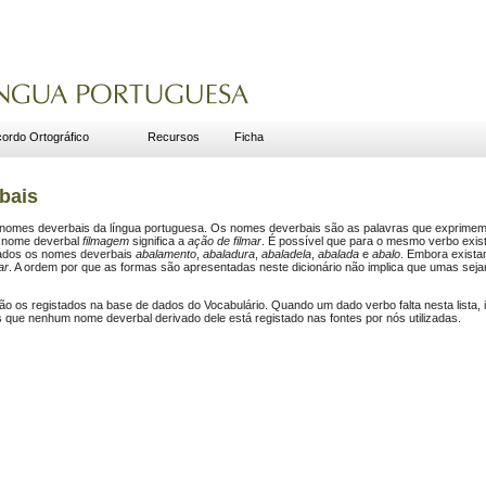
ordo Ortográfico
Recursos
Ficha
bais
dos nomes deverbais da língua portuguesa. Os nomes deverbais são as palavras que exprim
o nome deverbal
filmagem
significa a
ação de filmar
. É possível que para o mesmo verbo exis
iados os nomes deverbais
abalamento
,
abaladura
,
abaladela
,
abalada
e
abalo
. Embora exista
ar
. A ordem por que as formas são apresentadas neste dicionário não implica que umas sej
ão os registados na base de dados do Vocabulário. Quando um dado verbo falta nesta lista, 
que nenhum nome deverbal derivado dele está registado nas fontes por nós utilizadas.