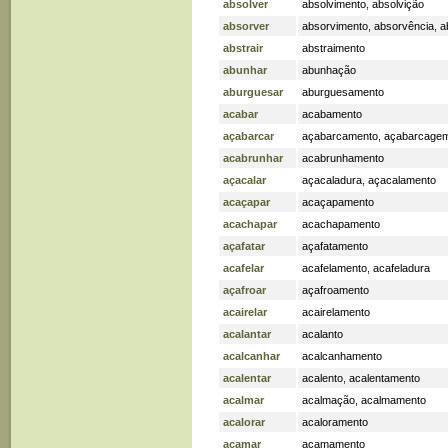
absolver
absolvimento
,
absolvição
absorver
absorvimento
,
absorvência
,
a
abstrair
abstraimento
abunhar
abunhação
aburguesar
aburguesamento
acabar
acabamento
açabarcar
açabarcamento
,
açabarcage
acabrunhar
acabrunhamento
açacalar
açacaladura
,
açacalamento
acaçapar
acaçapamento
acachapar
acachapamento
açafatar
açafatamento
acafelar
acafelamento
,
acafeladura
açafroar
açafroamento
acairelar
acairelamento
acalantar
acalanto
acalcanhar
acalcanhamento
acalentar
acalento
,
acalentamento
acalmar
acalmação
,
acalmamento
acalorar
acaloramento
açamar
acamamento