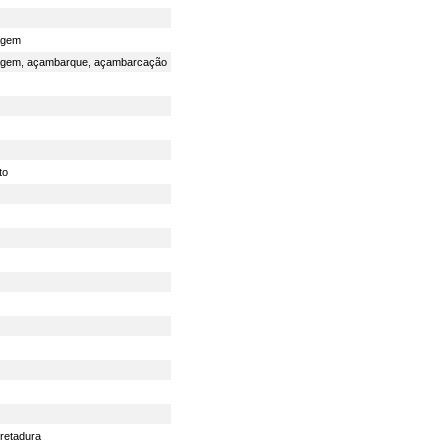
agem
agem
,
açambarque
,
açambarcação
to
retadura