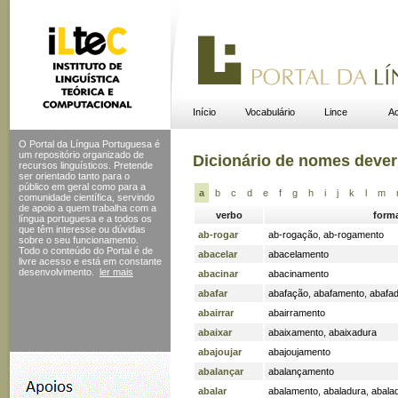
Início
Vocabulário
Lince
Ac
O Portal da Língua Portuguesa é
um repositório organizado de
Dicionário de nomes dever
recursos linguísticos. Pretende
ser orientado tanto para o
público em geral como para a
a
b
c
d
e
f
g
h
i
j
k
l
m
comunidade científica, servindo
de apoio a quem trabalha com a
verbo
form
língua portuguesa e a todos os
que têm interesse ou dúvidas
ab-rogar
ab-rogação
,
ab-rogamento
sobre o seu funcionamento.
Todo o conteúdo do Portal
é de
abacelar
abacelamento
livre acesso e está em constante
desenvolvimento.
ler mais
abacinar
abacinamento
abafar
abafação
,
abafamento
,
abafa
abairrar
abairramento
abaixar
abaixamento
,
abaixadura
abajoujar
abajoujamento
abalançar
abalançamento
abalar
abalamento
,
abaladura
,
abala