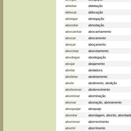
ableitar
ableitação
ablocar
ablocação
abnegar
abnegação
abnodar
abnodação
abocanhar
abocanhamento
abocar
abocamento
aboçar
aboçamento
abocetar
abocetamento
abodegar
abodegação
abojar
abojamento
abolar
aboladura
aboletar
aboletamento
abolir
abolimento
,
abolição
abolorecer
abolorecimento
abominar
abominação
abonar
abonação
,
abonamento
aboquejar
aboquejo
abordar
abordagem
,
abordo
,
abordad
aborrecer
aborrecimento
aborrir
aborrimento