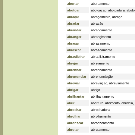
abortar
abortamento
abotoar
abotoação
,
abotoadura
,
abot
abraçar
abraçamento
,
abraço
abradar
abrasão
abrandar
abrandamento
abranger
abrangimento
abrasar
abrasamento
abrasear
abraseamento
abrasileirar
abrasileiramento
abrejar
abrejamento
abrenhar
abrenhamento
abrenunciar
abrenunciação
abreviar
abreviação
,
abreviamento
abrigar
abrigo
abrilhantar
abrilhantamento
abrir
abertura
,
abrimento
,
abridela
,
abrochar
abrochadura
abrolhar
abrolhamento
abronzear
abronzeamento
abrutar
abrutamento