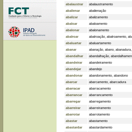
abalaustrar
abalaustramento
abalienar
abalienação
abalizar
abalizamento
abaloar
abaloamento
abalonar
abalonamento
abalroar
abalroação
,
abalroamento
,
ab
abaluartar
abaluartamento
abanar
abanação
,
abano
,
abanadura
abandalhar
abandalhação
,
abandalhamen
abandeirar
abandeiramento
abandejar
abandejo
abandonar
abandonamento
,
abandono
abarcar
abarcamento
,
abarcadura
abarracar
abarracamento
abarrancar
abarrancamento
abarregar
abarregamento
abarreirar
abarreiramento
abarrotar
abarrotamento
abastar
abastamento
abastardar
abastardamento