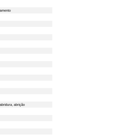
oamento
abridura
,
abrição