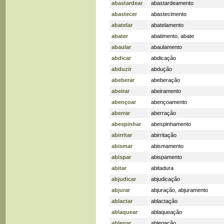
abastardear
abastardeamento
abastecer
abastecimento
abatelar
abatelamento
abater
abatimento
,
abate
abaular
abaulamento
abdicar
abdicação
abduzir
abdução
abeberar
abeberação
abeirar
abeiramento
abençoar
abençoamento
aberrar
aberração
abespinhar
abespinhamento
abirritar
abirritação
abismar
abismamento
abispar
abispamento
abitar
abitadura
abjudicar
abjudicação
abjurar
abjuração
,
abjuramento
ablactar
ablactação
ablaquear
ablaqueação
ablegar
ablegação