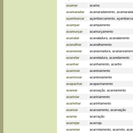
acamar
acama
acamaradar
acamaradamento
,
acamarad
açambarcar
açambarcamento
,
açambarc
acampar
acampamento
acamurçar
acamurçamento
acanalar
acanaladura
,
acanalamento
acanalhar
acanalhamento
acanavear
acanaveadura
,
acanaveamen
acanelar
acaneladura
,
acanelamento
acanhar
acanhamento
,
acanho
acantoar
acantoamento
acantonar
acantonamento
acapachar
acapachamento
acarear
acareação
,
acareamento
acariciar
acariciamento
acarinhar
acarinhamento
acaroar
acaroamento
,
acaroação
acarrar
acarração
acarrejar
acarreja
acarretar
acarretamento
,
acarreto
,
acar