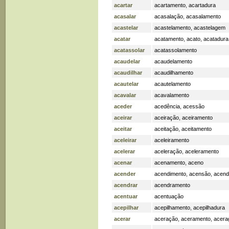
acartar
acartamento
,
acartadura
acasalar
acasalação
,
acasalamento
acastelar
acastelamento
,
acastelagem
acatar
acatamento
,
acato
,
acatadura
acatassolar
acatassolamento
acaudelar
acaudelamento
acaudilhar
acaudilhamento
acautelar
acautelamento
acavalar
acavalamento
aceder
acedência
,
acessão
aceirar
aceiração
,
aceiramento
aceitar
aceitação
,
aceitamento
aceleirar
aceleiramento
acelerar
aceleração
,
aceleramento
acenar
acenamento
,
aceno
acender
acendimento
,
acensão
,
acend
acendrar
acendramento
acentuar
acentuação
acepilhar
acepilhamento
,
acepilhadura
acerar
aceração
,
aceramento
,
acer