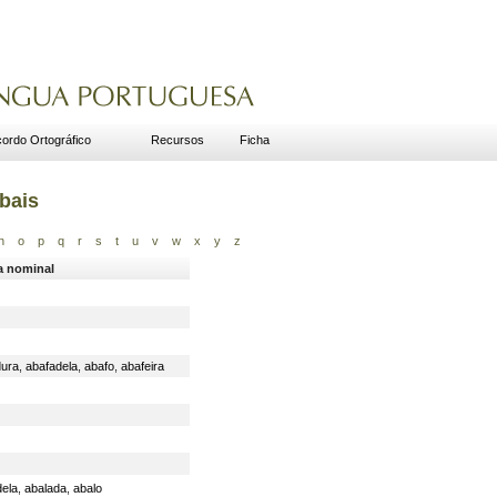
ordo Ortográfico
Recursos
Ficha
bais
n
o
p
q
r
s
t
u
v
w
x
y
z
a nominal
dura
,
abafadela
,
abafo
,
abafeira
dela
,
abalada
,
abalo