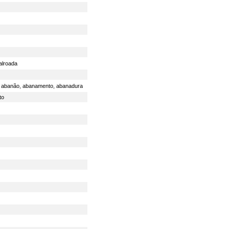
alroada
,
abanão
,
abanamento
,
abanadura
to