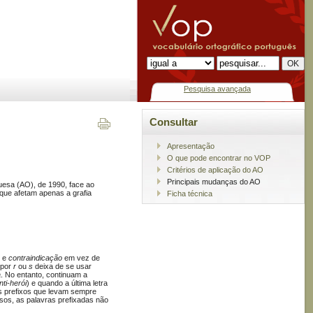
Pesquisa avançada
Consultar
Apresentação
O que pode encontrar no VOP
Critérios de aplicação do AO
Principais mudanças do AO
guesa (AO), de 1990, face ao
 que afetam apenas a grafia
Ficha técnica
e
contraindicação
em vez de
 por
r
ou
s
deixa de se usar
a
. No entanto, continuam a
nti-herói
) e quando a última letra
s prefixos que levam sempre
sos, as palavras prefixadas não