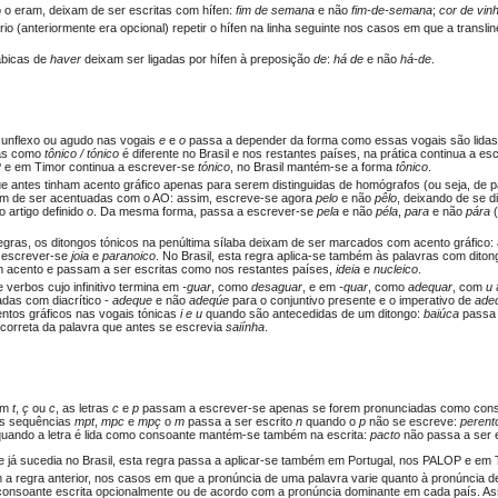
 o eram, deixam de ser escritas com hífen:
fim de semana
e não
fim-de-semana
;
cor de vin
rio (anteriormente era opcional) repetir o hífen na linha seguinte nos casos em que a transli
ábicas de
haver
deixam ser ligadas por hífen à preposição
de
:
há de
e não
há-de
.
cunflexo ou agudo nas vogais
e
e
o
passa a depender da forma como essas vogais são lidas 
ras como
tônico / tónico
é diferente no Brasil e nos restantes países, na prática continua a 
 e em Timor continua a escrever-se
tónico
, no Brasil mantém-se a forma
tônico
.
e antes tinham acento gráfico apenas para serem distinguidas de homógrafos (ou seja, de 
m de ser acentuadas com o AO: assim, escreve-se agora
pelo
e não
pêlo
, deixando de se d
 artigo definido
o
. Da mesma forma, passa a escrever-se
pela
e não
péla
,
para
e não
pára
(
gras, os ditongos tónicos na penúltima sílaba deixam de ser marcados com acento gráfico
escrever-se
joia
e
paranoico
. No Brasil, esta regra aplica-se também às palavras com dito
om acento e passam a ser escritas como nos restantes países,
ideia
e
nucleico
.
 verbos cujo infinitivo termina em
-guar
, como
desaguar
, e em
-quar
, como
adequar
, com
u
das com diacrítico -
adeque
e não
adeqúe
para o conjuntivo presente e o imperativo de
ade
tos gráficos nas vogais tónicas
i
e
u
quando são antecedidas de um ditongo:
baiúca
passa 
 correta da palavra que antes se escrevia
saiínha
.
um
t
,
ç
ou
c
, as letras
c
e
p
passam a escrever-se apenas se forem pronunciadas como con
as sequências
mpt
,
mpc
e
mpç
o
m
passa a ser escrito
n
quando o
p
não se escreve:
perent
quando a letra é lida como consoante mantém-se também na escrita:
pacto
não passa a ser 
 já sucedia no Brasil, esta regra passa a aplicar-se também em Portugal, nos PALOP e em 
 a regra anterior, nos casos em que a pronúncia de uma palavra varie quanto à pronúncia 
 consoante escrita opcionalmente ou de acordo com a pronúncia dominante em cada país. A