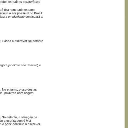
todos os países
caraterística
 é dita num dado espaço
tinua a ser possível no Brasil,
alavra
omnisciente
continuará a
e. Passa a escrever-se sempre
 agora
janeiro
e não
Janeiro
) e
s. No entanto, o uso destas
mos, palavras com origem
. No entanto, a situação na
ndo a escrita sem é
h
já
m o país: continua a escrever-