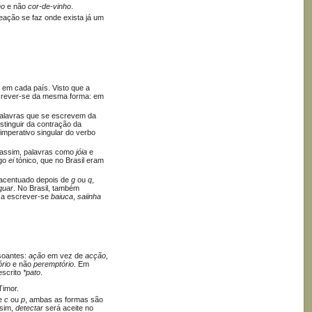
ho
e não
cor-de-vinho
.
neação se faz onde exista já um
em cada país. Visto que a
escrever-se da mesma forma: em
palavras que se escrevem da
istinguir da contração da
imperativo singular do verbo
: assim, palavras como
jóia
e
ngo
ei
tónico, que no Brasil eram
acentuado depois de
g
ou
q
,
quar
. No Brasil, também
a escrever-se
baiuca
,
saiinha
soantes:
ação
em vez de
acção
,
ório
e não
peremptório
. Em
escrito
*pato
.
Timor.
de
c
ou
p
, ambas as formas são
ssim,
detectar
será aceite no