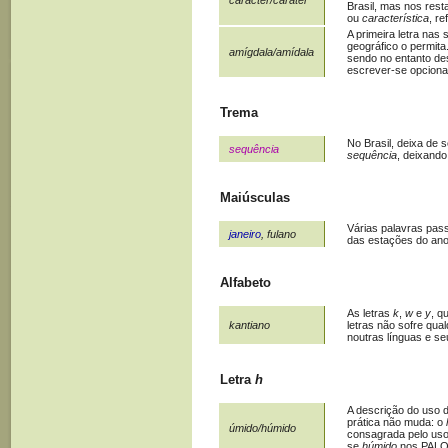
Brasil, mas nos res
ou
característica
, r
A primeira letra nas
geográfico o permita
amígdala/amídala
sendo no entanto de
escrever-se opciona
Trema
No Brasil, deixa de 
sequência
sequência
, deixand
Maiúsculas
Várias palavras pas
janeiro
, fulano
das estações do ano
Alfabeto
As letras
k
,
w
e
y
, q
kantiano
letras não sofre qu
noutras línguas e se
Letra
h
A descrição do uso d
prática não muda: o
úmido/húmido
consagrada pelo us
se
húmido
nos PALOP