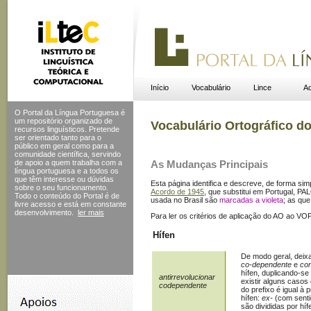
Início
Vocabulário
Lince
Ac
O Portal da Língua Portuguesa é
um repositório organizado de
Vocabulário Ortográfico d
recursos linguísticos. Pretende
ser orientado tanto para o
público em geral como para a
comunidade científica, servindo
de apoio a quem trabalha com a
As Mudanças Principais
língua portuguesa e a todos os
que têm interesse ou dúvidas
Esta página identifica e descreve, de forma si
sobre o seu funcionamento.
Acordo de 1945
, que substitui em Portugal, PA
Todo o conteúdo do Portal
é de
usada no Brasil são
marcadas a violeta
; as qu
livre acesso e está em constante
desenvolvimento.
ler mais
Para ler os critérios de aplicação do AO ao VO
Hífen
De modo geral, deix
co-dependente
e
con
hífen, duplicando-se
antirrevolucionar
existir alguns casos
codependente
do prefixo é igual à
hífen:
ex-
(com senti
são divididas por híf