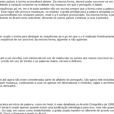
tantes países a norma aconselhará
detetar
. Da mesma forma, deverá poder escrever-se em 
efletindo a variação existente na oralidade nos espaços em que o português é falado.
 sequências
gd
,
tm
,
mn
e
bt
pode também não ser escrita sempre que a forma como a palavra
. Esta regra não provoca mudanças, no entanto: a grafia
amídala
para a palavra
amígdala
con
saconselhada nos restantes países, onde o
g
é sempre pronunciado. Da mesma forma, a p
lmente no Brasil como
onisciente
, devendo os outros países continuar a usar a primeira.
ser usado o trema para distinguir as sequências
qu
e
gu
em que o
u
é realizado foneticament
o
seqüência
de ser possível; da mesma forma,
aguentar
e não
agüentar
.
sam a ser escritas com minúscula em vez de maiúscula: os nomes dos meses (escreve-se
 (
verão
em vez de
Verão
) e as palavras
fulano
,
sicrano
e
beltrano
.
ue até agora não eram consideradas parte do alfabeto do português, são agora nele incluída
alquer mudança, continuando a usar-se apenas em abreviaturas e símbolos, siglas e acróni
us derivados.
a letra em início de palavra, como em
hotel
, é mais detalhada no Acordo Ortográfico de 1990
h
inicial é usado apenas quando existe uma justificação etimológica para isso, mas não qua
o. Ou seja, em casos como
úmido/húmido
, a grafia usada mantém-se diferente de acordo co
, Timor e Portugal e
úmido
no Brasil.