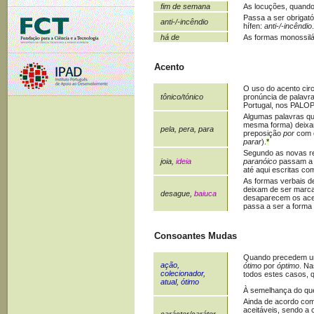
fim de semana
As locuções, quando
Passa a ser obrigató
anti-/-incêndio
hífen:
anti-/-incêndio
.
há de
As formas monossil
Acento
O uso do acento cir
tônico/tónico
pronúncia de palav
Portugal, nos PALOP
Algumas palavras qu
mesma forma) deixa
pela, pera, para
preposição
por
com o
parar
).
*
Segundo as novas re
joia,
ideia
paranóico
passam a 
até aqui escritas c
As formas verbais de
deixam de ser marca
desague,
baiuca
desaparecem os acen
passa a ser a forma
Consoantes Mudas
Quando precedem 
ação,
ótimo
por
óptimo
. N
colecionador,
todos estes casos, 
atual, ótimo
À semelhança do que
Ainda de acordo com
aceitáveis, sendo a
carácter/caráter