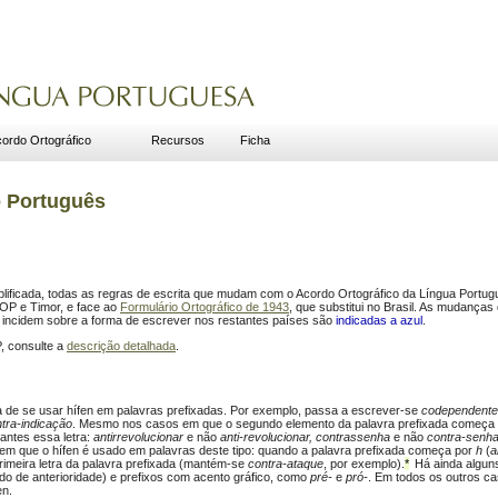
ordo Ortográfico
Recursos
Ficha
o Português
mplificada, todas as regras de escrita que mudam com o Acordo Ortográfico da Língua Portu
LOP e Timor, e face ao
Formulário Ortográfico de 1943
, que substitui no Brasil. As mudanças
e incidem sobre a forma de escrever nos restantes países são
indicadas a azul
.
P, consulte a
descrição detalhada
.
a de se usar hífen em palavras prefixadas. Por exemplo, passa a escrever-se
codependente
tra-indicação
. Mesmo nos casos em que o segundo elemento da palavra prefixada começa
 antes essa letra:
antirrevolucionar
e não
anti-revolucionar,
contrassenha
e não
contra-senh
 em que o hífen é usado em palavras deste tipo: quando a palavra prefixada começa por
h
(
a
 primeira letra da palavra prefixada (mantém-se
contra-ataque
, por exemplo).
*
. Há ainda algun
do de anterioridade) e prefixos com acento gráfico, como
pré-
e
pró-
. Em todos os outros ca
en.