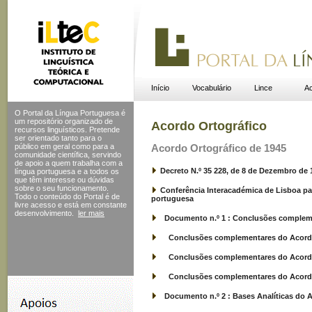
Início
Vocabulário
Lince
Ac
O Portal da Língua Portuguesa é
um repositório organizado de
Acordo Ortográfico
recursos linguísticos. Pretende
ser orientado tanto para o
público em geral como para a
Acordo Ortográfico de 1945
comunidade científica, servindo
de apoio a quem trabalha com a
Decreto N.º 35 228, de 8 de Dezembro de 
língua portuguesa e a todos os
que têm interesse ou dúvidas
sobre o seu funcionamento.
Conferência Interacadémica de Lisboa par
Todo o conteúdo do Portal
é de
portuguesa
livre acesso e está em constante
desenvolvimento.
ler mais
Documento n.º 1 : Conclusões complem
Conclusões complementares do Acordo d
Conclusões complementares do Acordo 
Conclusões complementares do Acordo d
Documento n.º 2 : Bases Analíticas do A