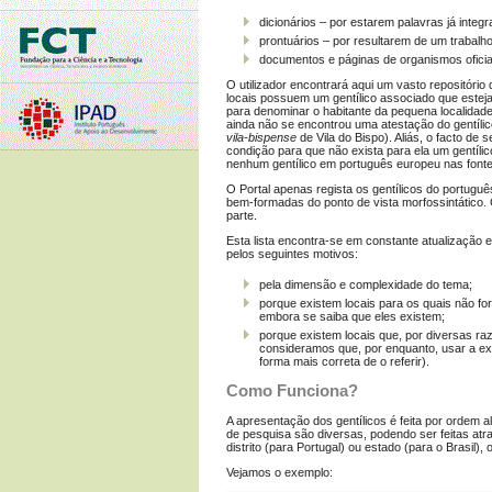
dicionários – por estarem palavras já integr
prontuários – por resultarem de um trabalho
documentos e páginas de organismos oficia
O utilizador encontrará aqui um vasto repositório
locais possuem um gentílico associado que esteja
para denominar o habitante da pequena localidade d
ainda não se encontrou uma atestação do gentílico
vila-bispense
de Vila do Bispo). Aliás, o facto de
condição para que não exista para ela um gentíli
nenhum gentílico em português europeu nas fontes
O Portal apenas regista os gentílicos do portug
bem-formadas do ponto de vista morfossintático.
parte.
Esta lista encontra-se em constante atualização 
pelos seguintes motivos:
pela dimensão e complexidade do tema;
porque existem locais para os quais não fo
embora se saiba que eles existem;
porque existem locais que, por diversas r
consideramos que, por enquanto, usar a exp
forma mais correta de o referir).
Como Funciona?
A apresentação dos gentílicos é feita por ordem al
de pesquisa são diversas, podendo ser feitas atrav
distrito (para Portugal) ou estado (para o Brasil), o
Vejamos o exemplo: