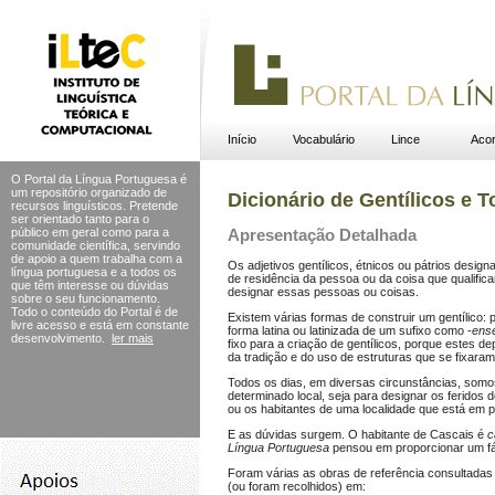
Início
Vocabulário
Lince
Acor
O Portal da Língua Portuguesa é
um repositório organizado de
Dicionário de Gentílicos e 
recursos linguísticos. Pretende
ser orientado tanto para o
público em geral como para a
Apresentação Detalhada
comunidade científica, servindo
de apoio a quem trabalha com a
Os adjetivos gentílicos, étnicos ou pátrios design
língua portuguesa e a todos os
de residência da pessoa ou da coisa que qualifi
que têm interesse ou dúvidas
designar essas pessoas ou coisas.
sobre o seu funcionamento.
Todo o conteúdo do Portal
é de
Existem várias formas de construir um gentílico:
livre acesso e está em constante
forma latina ou latinizada de um sufixo como -
ens
desenvolvimento.
ler mais
fixo para a criação de gentílicos, porque estes 
da tradição e do uso de estruturas que se fixara
Todos os dias, em diversas circunstâncias, somo
determinado local, seja para designar os feridos 
ou os habitantes de uma localidade que está em p
E as dúvidas surgem. O habitante de Cascais é
c
Língua Portuguesa
pensou em proporcionar um fáci
Foram várias as obras de referência consultadas
(ou foram recolhidos) em: