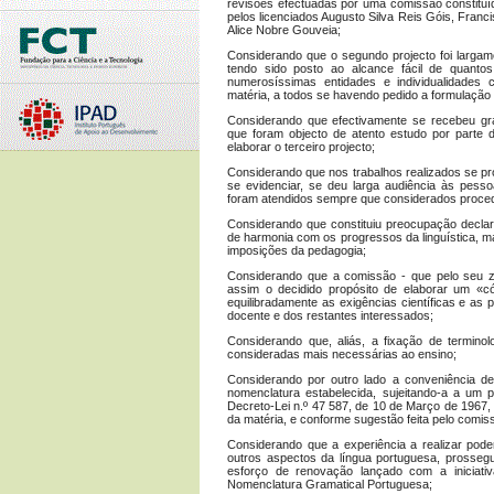
revisões efectuadas por uma comissão constituí
pelos licenciados Augusto Silva Reis Góis, Franc
Alice Nobre Gouveia;
Considerando que o segundo projecto foi largame
tendo sido posto ao alcance fácil de quanto
numerosíssimas entidades e individualidades 
matéria, a todos se havendo pedido a formulação 
Considerando que efectivamente se recebeu gra
que foram objecto de atento estudo por parte
elaborar o terceiro projecto;
Considerando que nos trabalhos realizados se p
se evidenciar, se deu larga audiência às pess
foram atendidos sempre que considerados proce
Considerando que constituiu preocupação declara
de harmonia com os progressos da linguística, m
imposições da pedagogia;
Considerando que a comissão - que pelo seu z
assim o decidido propósito de elaborar um «có
equilibradamente as exigências científicas e a
docente e dos restantes interessados;
Considerando que, aliás, a fixação de terminol
consideradas mais necessárias ao ensino;
Considerando por outro lado a conveniência de
nomenclatura estabelecida, sujeitando-a a um 
Decreto-Lei n.º 47 587, de 10 de Março de 1967,
da matéria, e conforme sugestão feita pelo comis
Considerando que a experiência a realizar pod
outros aspectos da língua portuguesa, prossegu
esforço de renovação lançado com a iniciativ
Nomenclatura Gramatical Portuguesa;