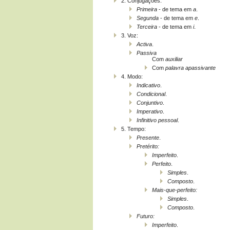
2. Conjugações:
Primeira
- de tema em
a
.
Segunda
- de tema em
e
.
Terceira
- de tema em
i
.
3. Voz:
Activa
.
Passiva
Com
auxiliar
Com
palavra apassivante
4. Modo:
Indicativo
.
Condicional
.
Conjuntivo
.
Imperativo
.
Infinitivo pessoal
.
5. Tempo:
Presente
.
Pretérito:
Imperfeito
.
Perfeito
.
Simples
.
Composto
.
Mais-que-perfeito:
Simples
.
Composto
.
Futuro:
Imperfeito
.