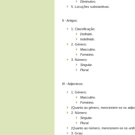
Diminutivo
.
5. Locuções substantivas.
II - Artigos:
1. Classificação:
Definido
.
Indefinido
.
2. Género:
Masculino
.
Feminino
.
3. Número:
Singular
.
Plural
.
III - Adjectivos:
1. Género:
Masculino
.
Feminino
.
(Quanto ao género, mencionem-se os adje
2. Número:
Singular
.
Plural
.
(Quanto ao número, mencionem-se os
uni
3. Grau: