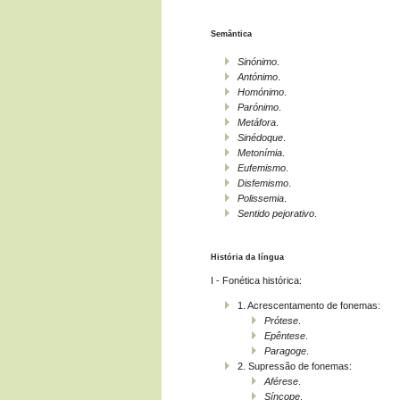
Semântica
Sinónimo
.
Antónimo
.
Homónimo
.
Parónimo
.
Metáfora
.
Sinédoque
.
Metonímia
.
Eufemismo
.
Disfemismo
.
Polissemia
.
Sentido pejorativo
.
História da língua
I - Fonética histórica:
1. Acrescentamento de fonemas:
Prótese
.
Epêntese
.
Paragoge
.
2. Supressão de fonemas:
Aférese
.
Síncope
.