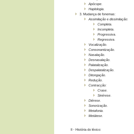
Apócope
.
Haplologia
.
3. Mudança de fonemas:
Assimilação
e
dissimilação
:
Completa
.
Incompleta
.
Progressiva
.
Regressiva
.
Vocalização
.
Consonantização
.
Nasalação
.
Desnasalação
.
Palatalização
.
Despalatalização
.
Ditongação
.
Redução
.
Contracção:
Crase
.
Sinérese
.
Diérese
.
Sonorização
.
Metafonia
.
Metátese
.
II - História do léxico: