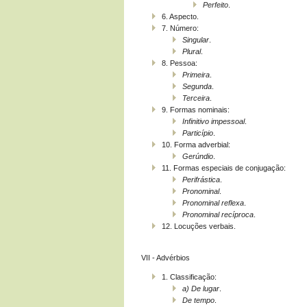
Perfeito
.
6. Aspecto.
7. Número:
Singular
.
Plural
.
8. Pessoa:
Primeira
.
Segunda
.
Terceira
.
9. Formas nominais:
Infinitivo impessoal
.
Particípio
.
10. Forma adverbial:
Gerúndio
.
11. Formas especiais de conjugação:
Perifrástica
.
Pronominal
.
Pronominal reflexa
.
Pronominal recíproca
.
12. Locuções verbais.
VII - Advérbios
1. Classificação:
a)
De lugar
.
De tempo
.