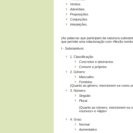
Verbos
.
Advérbios
.
Preposições
.
Conjunções
.
Interjeições
.
(As palavras que participam da natureza substan
que permite uma relacionação com «flexão nominal
I - Substantivos
1. Classificação:
Concretos
e
abstractos
.
Comuns
e
próprios
.
2. Género:
Masculino
.
Feminino
.
(Quanto ao género, mencionem-se como
u
3. Número:
Singular
.
Plural
.
(Quanto ao número, mencionem-se 
«ourives» e «lápis»
4. Grau:
Normal
.
Aumentativo
.