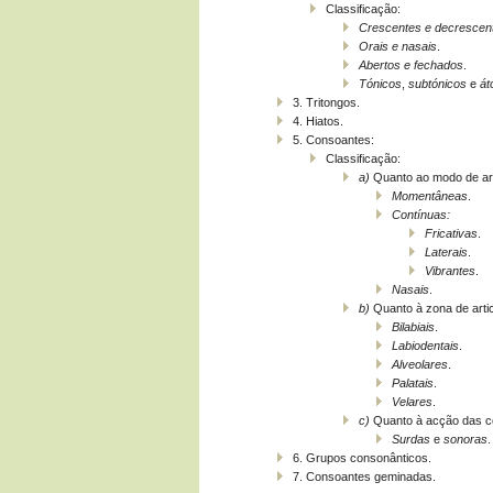
Classificação:
Crescentes e decrescen
Orais e nasais
.
Abertos e fechados
.
Tónicos
,
subtónicos
e
át
3. Tritongos.
4. Hiatos.
5. Consoantes:
Classificação:
a)
Quanto ao modo de art
Momentâneas
.
Contínuas:
Fricativas
.
Laterais
.
Vibrantes
.
Nasais
.
b)
Quanto à zona de arti
Bilabiais
.
Labiodentais
.
Alveolares
.
Palatais
.
Velares
.
c)
Quanto à acção das c
Surdas
e
sonoras
.
6. Grupos consonânticos.
7. Consoantes geminadas.