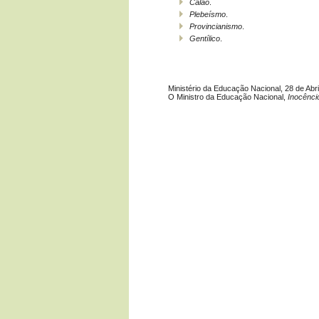
Calão
.
Plebeísmo
.
Provincianismo
.
Gentílico
.
Ministério da Educação Nacional, 28 de Abri
O Ministro da Educação Nacional,
Inocênci