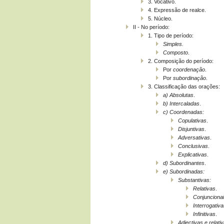
3. Vocativo.
4. Expressão de realce.
5. Núcleo.
II - No período:
1. Tipo de período:
Simples.
Composto
.
2. Composição do período:
Por
coordenação
.
Por
subordinação
.
3. Classificação das orações:
a)
Absolutas
.
b)
Intercaladas
.
c)
Coordenadas:
Copulativas
.
Disjuntivas
.
Adversativas
.
Conclusivas
.
Explicativas
.
d)
Subordinantes
.
e)
Subordinadas:
Substantivas:
Relativas
.
Conjunciona
Interrogativa
Infinitivas
.
Adjectivas e relati