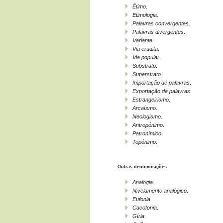
Étimo
.
Etimologia
.
Palavras convergentes
.
Palavras divergentes
.
Variante
.
Via erudita
.
Via popular
.
Substrato
.
Superstrato
.
Importação de palavras
.
Exportação de palavras
.
Estrangeirismo
.
Arcaísmo
.
Neologismo
.
Antropónimo
.
Patronímico
.
Topónimo
.
Outras denominações
Analogia
.
Nivelamento analógico
.
Eufonia
.
Cacofonia
.
Gíria
.