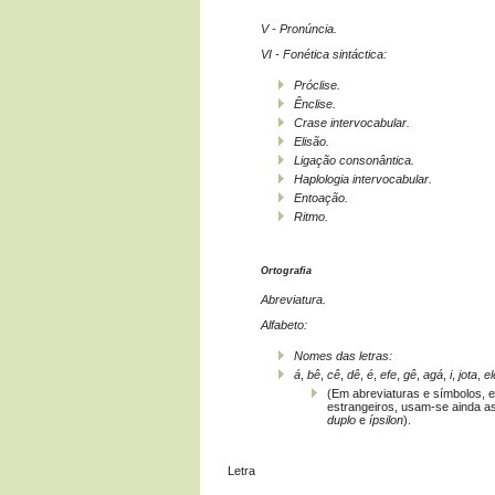
V - Pronúncia.
VI - Fonética sintáctica:
Próclise
.
Ênclise
.
Crase intervocabular
.
Elisão
.
Ligação consonântica
.
Haplologia intervocabular
.
Entoação
.
Ritmo
.
Ortografia
Abreviatura.
Alfabeto:
Nomes das letras:
á
,
bê
,
cê
,
dê
,
é
,
efe
,
gê
,
agá
,
i
,
jota
,
el
(Em abreviaturas e símbolos, 
estrangeiros, usam-se ainda as
duplo
e
ípsilon
).
Letra