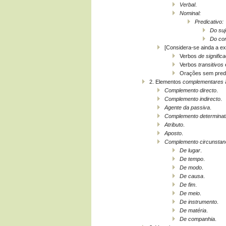
Verbal
.
Nominal:
Predicativo:
Do suj
Do co
[Considera-se ainda a ex
Verbos
de signific
Verbos
transitivos
Orações sem pred
2. Elementos
complementares
Complemento directo
.
Complemento indirecto
.
Agente da passiva
.
Complemento determinat
Atributo
.
Aposto
.
Complemento circunstanc
De lugar
.
De tempo
.
De modo
.
De causa
.
De fim
.
De meio
.
De instrumento
.
De matéria
.
De companhia
.