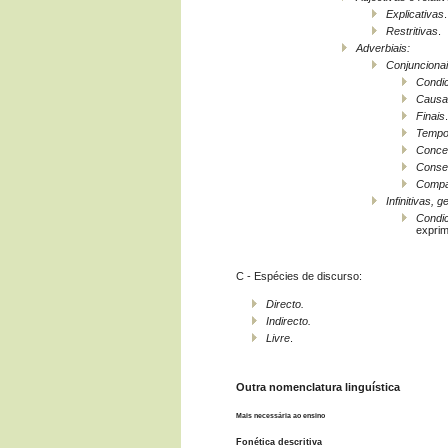
Explicativas
.
Restritivas
.
Adverbiais:
Conjuncionai
Condic
Causa
Finais
.
Tempo
Conce
Conse
Compa
Infinitivas, g
Condic
expri
C - Espécies de discurso:
Directo.
Indirecto.
Livre
.
Outra nomenclatura linguística
Mais necessária ao ensino
Fonética descritiva