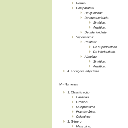
Normal
.
Comparativo
.
De igualdade
.
De superioridade:
Sintético
.
Analítico
.
De Inferioridade
.
Superlativos:
Relativo:
De superioridade
.
De inferioridade.
Absoluto:
Sintético
.
Analítico
.
4. Locuções adjectivas.
IV - Numerais
1. Classificação:
Cardinais
.
Ordinais
.
Multiplicativos
.
Fraccionários
.
Colectivos
.
2. Género:
Masculino
.