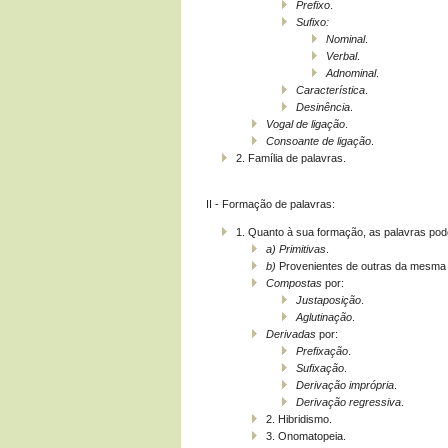
Prefixo
.
Sufixo:
Nominal
.
Verbal
.
Adnominal
.
Característica
.
Desinência
.
Vogal de ligação
.
Consoante de ligação
.
2. Família de palavras.
II - Formação de palavras:
1. Quanto à sua formação, as palavras pod
a)
Primitivas
.
b)
Provenientes de outras da mesma 
Compostas
por:
Justaposição
.
Aglutinação
.
Derivadas
por:
Prefixação
.
Sufixação
.
Derivação imprópria
.
Derivação regressiva
.
2. Hibridismo.
3. Onomatopeia.