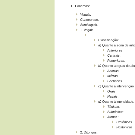
I - Fonemas:
Vogais
.
Consoantes
.
Semivogais
.
1. Vogais:
Classificação:
a)
Quanto à zona de arti
Anteriores
.
Centrais
.
Posteriores
.
b)
Quanto ao grau de abe
Abertas
.
Médias
.
Fechadas
.
c)
Quanto à intervenção 
Orais
.
Nasais
.
d)
Quanto à intensidade:
Tónicas
.
Subtónicas
.
Átonas:
Pretónicas
.
Postónicas
.
2. Ditongos: