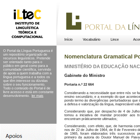
Início
Vocabulário
Lince
Acor
O Portal da Língua Portuguesa é
um repositório organizado de
Nomenclatura Gramatical P
recursos linguísticos. Pretende
ser orientado tanto para o
público em geral como para a
MINISTÉRIO DA EDUCAÇÃO NA
comunidade científica, servindo
de apoio a quem trabalha com a
Gabinete do Ministro
língua portuguesa e a todos os
que têm interesse ou dúvidas
Portaria n.º 22 664
sobre o seu funcionamento.
Todo o conteúdo do Portal
é de
livre acesso e está em constante
Considerando a necessidade que entre nós se faz
desenvolvimento.
ler mais
ensino secundário, e a exemplo do que acontece 
pondo termo às divergências perturbadoras que s
a defesa e valorização da língua, inapreciável valo
Considerando que, por despacho de 4 de Julho d
tomou a iniciativa de mandar proceder aos tr
encontram pràticamente ultimados;
Considerando, com efeito, que, de harmonia co
nos de 22 de Julho de 1964, de 8 de Fevereiro 
de 1965, foram elaborados três sucessivos pr
primeiro da autoria do Doutor Manuel de Paiva