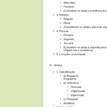
Masculino
.
Feminino
.
(Considere-se ainda a existência do
3. Número:
Singular.
Plural
.
(Considerem-se ainda o
plural de ma
4. Pessoa:
Primeira
.
Segunda
.
Terceira
.
[Considere-se ainda a
segunda pesso
«
Digam-me
a verdade»)].
5. Locuções pronominais.
VI - Verbos
1. Classificação:
a)
Regulares
.
Irregulares
.
b)
Defectivos:
Pessoais
.
Unipessoais
.
Impessoais
.
c)
Principais
.
Auxiliares
.