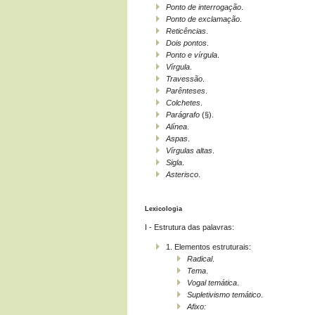
Ponto de interrogação
.
Ponto de exclamação
.
Reticências
.
Dois pontos
.
Ponto e vírgula
.
Vírgula
.
Travessão
.
Parênteses
.
Colchetes
.
Parágrafo
(§).
Alínea
.
Aspas
.
Vírgulas altas
.
Sigla
.
Asterisco
.
Lexicologia
I - Estrutura das palavras:
1. Elementos estruturais:
Radical
.
Tema
.
Vogal temática
.
Supletivismo temático
.
Afixo: