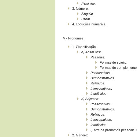
Feminino
.
3. Número:
Singular
.
Plural
.
4. Locuções numerais.
V - Pronomes:
1. Classificação:
a)
Absolutos:
Pessoais:
Formas de sujeito.
Formas de complemento
Possessivos
.
Demonstrativos
.
Relativos
.
Interrogativos
.
Indefinidos
.
b)
Adjuntos:
Possessivos
.
Demonstrativos
.
Relativos
.
Interrogativos
.
Indefinidos
(Entre os pronomes pessoais
2. Género: