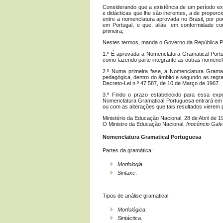
Considerando que a existência de um período exp
e didácticas que lhe são inerentes, a de proporc
entre a nomenclatura aprovada no Brasil, por po
em Portugal, e que, aliás, em conformidade com
primeira;
Nestes termos, manda o Governo da República Po
1.º É aprovada a Nomenclatura Gramatical Portu
como fazendo parte integrante as outras nomencla
2.º Numa primeira fase, a Nomenclatura Gramati
pedagógica, dentro do âmbito e segundo as regra
Decreto-Lei n.º 47 587, de 10 de Março de 1967.
3.º Findo o prazo estabelecido para essa expe
Nomenclatura Gramatical Portuguesa entrará em 
ou com as alterações que tais resultados vierem 
Ministério da Educação Nacional, 28 de Abril de 1
O Ministro da Educação Nacional,
Inocêncio Galv
Nomenclatura Gramatical Portuguesa
Partes da gramática:
Morfologia
.
Sintaxe
.
Tipos de análise gramatical:
Morfológica
.
Sintáctica
.