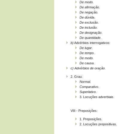
De modo
.
De afirmação
.
De negação
.
De dúvida
.
De exclusão
.
De inclusão
.
De designação
.
De quantidade
.
b)
Advérbios interrogativos:
De lugar
.
De tempo
.
De modo
.
De causa
.
c)
Advérbios de oração
.
2. Grau:
Normal
.
Comparativo
.
Superlativo
.
3. Locuções adverbiais.
VIII - Preposições:
1. Preposições.
2. Locuções prepositivas.