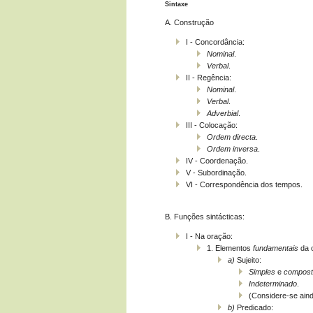
Sintaxe
A. Construção
I - Concordância:
Nominal
.
Verbal
.
II - Regência:
Nominal
.
Verbal
.
Adverbial
.
III - Colocação:
Ordem directa
.
Ordem inversa
.
IV - Coordenação.
V - Subordinação.
VI - Correspondência dos tempos.
B. Funções sintácticas:
I - Na oração:
1. Elementos
fundamentais
da 
a)
Sujeito:
Simples
e
compost
Indeterminado
.
(Considere-se aind
b)
Predicado: