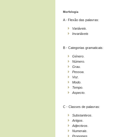
Morfologia
A - Flexão das palavras:
Variáveis
.
Invariáveis
B - Categorias gramaticais:
Género
.
Número
.
Grau
.
Pessoa
.
Voz
.
Modo
.
Tempo
.
Aspecto
.
C - Classes de palavras:
Substantivos
.
Artigos
.
Adjectivos
.
Numerais
.
Pronomes
.