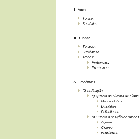
II - Acento:
Tónico
.
Subtónico
.
III - Sílabas:
Tónicas
.
Subtónicas
.
Átonas:
Pretónicas
.
Postónicas
.
IV - Vocábulos:
Classificação:
a)
Quanto ao número de sílaba
Monossílabos
.
Dissilabos
.
Polissílabos
.
b)
Quanto à posição da sílaba t
Agudos
.
Graves
.
Esdrúxulos
.