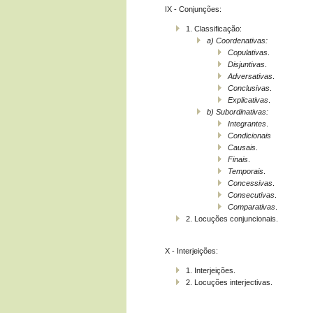
IX - Conjunções:
1. Classificação:
a)
Coordenativas:
Copulativas
.
Disjuntivas
.
Adversativas
.
Conclusivas
.
Explicativas
.
b)
Subordinativas:
Integrantes
.
Condicionais
Causais
.
Finais
.
Temporais
.
Concessivas
.
Consecutivas
.
Comparativas
.
2. Locuções conjuncionais.
X - Interjeições:
1. Interjeições.
2. Locuções interjectivas.