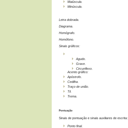
Maiúscula
.
Minúscula
.
Letra dobrada
.
Diagrama
.
Homógrafo
.
Homófono
.
Sinais gráficos:
Agudo
.
Grave
.
Circunflexo
.
Acento gráfico:
Apóstrofo
.
Cedilha
.
Traço de união
.
Til
.
Trema
.
Pontuação
Sinais de pontuação e sinais auxiliares de escrita:
Ponto final
.