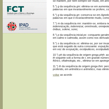
se mantém, por nem sempre ser mudo, em
amí
5.°)
g
da sequência
gm
: elimina-se em
aumentar
palavras em que invariavelmente se profere, 
6.°)
g
da sequência
gn
: conserva-se em
Agnelo
palavras em que é invariavelmente mudo, com
7.°)
m
da sequência
mn
: mantém-se, embora 
indemnização, indemnizar, omnímodo, omnipot
ónibus, solene, sono
;
8.°)
p
da sequência inicial
ps
: conquanto geralm
em
salmo
e
salmodia
, assim como nos derivado
9.°)
s
da sequência
xs
: elimina-se, por ser in
que está seguido de outra consoante:
expuição,
em vez de
exspuição, exstipuláceo, exstipulad
10.°)
ph
da sequência de origem grega
phth
: a
th
seguinte sob a forma de
t
, em grande númer
ftórico, oftalmologia
, etc., elimina-se em
apotegma
11.°)
th
da sequência de origem grega
thm
: per
proferido, em
aritmética
e
aritmético
, mas elimi
voltar
ao acordo