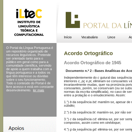
Início
Vocabulário
Lince
Ac
O Portal da Língua Portuguesa é
um repositório organizado de
Acordo Ortográfico
recursos linguísticos. Pretende
ser orientado tanto para o
público em geral como para a
Acordo Ortográfico de 1945
comunidade científica, servindo
de apoio a quem trabalha com a
Documento n.º 2 : Bases Analíticas do Acor
língua portuguesa e a todos os
que têm interesse ou dúvidas
Independentemente do
c
gutural das sequência
sobre o seu funcionamento.
interiores
c, pç
e
pt
, eliminam-se consoantes v
Todo o conteúdo do Portal
é de
invariavelmente mudas, quer na pronúncia port
livre acesso e está em constante
consoantes, porém, se conservam (ou se substi
desenvolvimento.
ler mais
normas da escrita simplificada), no caso de se
entre a prolação e o emudecimento. Assim:
1.°)
b
da sequência
bd
: mantém-se, apesar de 
súbdito
;
2.°)
b
da sequência
bt
: mantém-se, por não se
3.°)
c
da sequência
cd
: elimina-se, por ser s
compostos, assim como em
sinédoque
;
4.°)
g
da sequência
gd
: elimina-se, por ser s