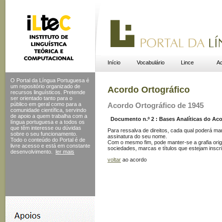
Início
Vocabulário
Lince
Ac
O Portal da Língua Portuguesa é
um repositório organizado de
Acordo Ortográfico
recursos linguísticos. Pretende
ser orientado tanto para o
público em geral como para a
Acordo Ortográfico de 1945
comunidade científica, servindo
de apoio a quem trabalha com a
Documento n.º 2 : Bases Analíticas do Acor
língua portuguesa e a todos os
que têm interesse ou dúvidas
Para ressalva de direitos, cada qual poderá ma
sobre o seu funcionamento.
assinatura do seu nome.
Todo o conteúdo do Portal
é de
Com o mesmo fim, pode manter-se a grafia orig
livre acesso e está em constante
sociedades, marcas e títulos que estejam inscri
desenvolvimento.
ler mais
voltar
ao acordo