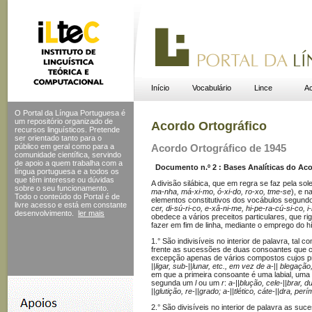
Início
Vocabulário
Lince
Ac
O Portal da Língua Portuguesa é
um repositório organizado de
Acordo Ortográfico
recursos linguísticos. Pretende
ser orientado tanto para o
público em geral como para a
Acordo Ortográfico de 1945
comunidade científica, servindo
de apoio a quem trabalha com a
Documento n.º 2 : Bases Analíticas do Acor
língua portuguesa e a todos os
que têm interesse ou dúvidas
A divisão silábica, que em regra se faz pela sol
sobre o seu funcionamento.
ma-nha, má-xi-mo, ó-xi-do, ro-xo, tme-se
), e n
Todo o conteúdo do Portal
é de
elementos constitutivos dos vocábulos segundo 
livre acesso e está em constante
cer, di-sú-ri-co, e-xâ-ni-me, hi-pe-ra-cú-si-co, i
desenvolvimento.
ler mais
obedece a vários preceitos particulares, que 
fazer em fim de linha, mediante o emprego do hí
1.° São indivisíveis no interior de palavra, tal 
frente as sucessões de duas consoantes que c
excepção apenas de vários compostos cujos p
||ligar, sub-||lunar, etc., em vez de a-|| blegação,
em que a primeira consoante é uma labial, uma 
segunda um
l
ou um
r
:
a-||blução, cele-||brar, du
||glutição, re-||grado; a-||tlético, cáte-||dra, perím
2.° São divisíveis no interior de palavra as s