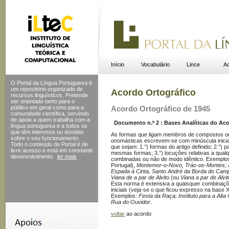
Início
Vocabulário
Lince
Ac
O Portal da Língua Portuguesa é
um repositório organizado de
Acordo Ortográfico
recursos linguísticos. Pretende
ser orientado tanto para o
público em geral como para a
Acordo Ortográfico de 1945
comunidade científica, servindo
de apoio a quem trabalha com a
Documento n.º 2 : Bases Analíticas do Acor
língua portuguesa e a todos os
que têm interesse ou dúvidas
As formas que ligam membros de compostos o
sobre o seu funcionamento.
onomásticas escrevem-se com minúscula inicial 
Todo o conteúdo do Portal
é de
que sejam: 1.°) formas do artigo definido; 2.°)
livre acesso e está em constante
mesmas formas; 3.°) locuções relativas a qualqu
desenvolvimento.
ler mais
combinadas ou não de modo idêntico. Exemplo
Portugal),
Montemor-o-Novo, Trás-os-Montes; A
Espada à Cinta, Santo André da Borda do Campo
Viana de a par de Alvito
(ou
Viana a par de Alvit
Esta norma é extensiva a quaisquer combinaç
iniciais (veja-se o que ficou expresso na base XL
Exemplos:
Festa da Raça; Instituto para a Alta
Rua do Ouvidor
.
voltar
ao acordo