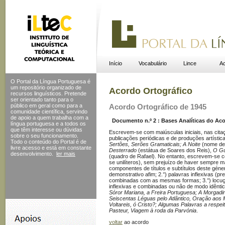
Início
Vocabulário
Lince
Ac
O Portal da Língua Portuguesa é
um repositório organizado de
Acordo Ortográfico
recursos linguísticos. Pretende
ser orientado tanto para o
público em geral como para a
Acordo Ortográfico de 1945
comunidade científica, servindo
de apoio a quem trabalha com a
Documento n.º 2 : Bases Analíticas do Acor
língua portuguesa e a todos os
que têm interesse ou dúvidas
Escrevem-se com maiúsculas iniciais, nas citaçõe
sobre o seu funcionamento.
publicações periódicas e de produções artístic
Todo o conteúdo do Portal
é de
Sertões, Serões Gramaticais; A Noite
(nome de 
livre acesso e está em constante
Desterrado
(estátua de Soares dos Reis),
O Gu
desenvolvimento.
ler mais
(quadro de Rafael). No entanto, escrevem-se co
se unilíteros), sem prejuízo de haver sempre m
componentes de títulos e subtítulos deste géner
demonstrativo afim; 2.°) palavras inflexivas (pr
combinadas com as mesmas formas; 3.°) locuçõe
inflexivas e combinadas ou não de modo idênti
Sóror Mariana, a Freira Portuguesa; A Morgadin
Seiscentas Léguas pelo Atlântico, Oração aos
Voltareis, ó Cristo?; Algumas Palavras a respe
Pasteur, Viagem à roda da Parvónia
.
voltar
ao acordo