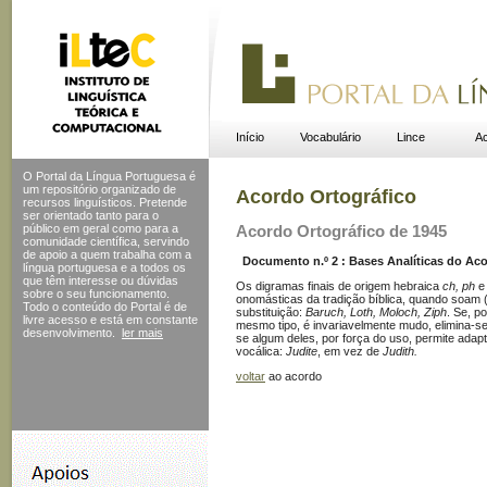
Início
Vocabulário
Lince
Ac
O Portal da Língua Portuguesa é
um repositório organizado de
Acordo Ortográfico
recursos linguísticos. Pretende
ser orientado tanto para o
público em geral como para a
Acordo Ortográfico de 1945
comunidade científica, servindo
de apoio a quem trabalha com a
Documento n.º 2 : Bases Analíticas do Acor
língua portuguesa e a todos os
que têm interesse ou dúvidas
Os digramas finais de origem hebraica
ch, ph
sobre o seu funcionamento.
onomásticas da tradição bíblica, quando soam 
Todo o conteúdo do Portal
é de
substituição:
Baruch, Loth, Moloch, Ziph
. Se, p
livre acesso e está em constante
mesmo tipo, é invariavelmente mudo, elimina-s
desenvolvimento.
ler mais
se algum deles, por força do uso, permite adap
vocálica:
Judite
, em vez de
Judith.
voltar
ao acordo