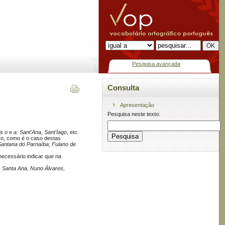
Pesquisa avançada
Consulta
Apresentação
Pesquisa neste texto:
is
o
e
a: Sant'Ana, Sant'Iago
, etc.
ro, como é o caso destas
Santana do Parnaíba; Fulano de
ecessário indicar que na
:
Santa Ana, Nuno Álvares,