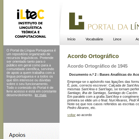
Início
Vocabulário
Lince
Ac
O Portal da Língua Portuguesa é
um repositório organizado de
Acordo Ortográfico
recursos linguísticos. Pretende
ser orientado tanto para o
público em geral como para a
Acordo Ortográfico de 1945
comunidade científica, servindo
de apoio a quem trabalha com a
Documento n.º 2 : Bases Analíticas do Acor
língua portuguesa e a todos os
que têm interesse ou dúvidas
Emprega-se o apóstrofo nas ligações das for
sobre o seu funcionamento.
É, pois, correcto escrever:
Calçada de Sant'Ana
Todo o conteúdo do Portal
é de
mesmas
Sant'Ana
e
Sant'Iago
, se tornam perfe
livre acesso e está em constante
Santiago, ilha de Santiago, Santiago do Cacém
.
desenvolvimento.
ler mais
Em paralelo com a grafia
Sant'Ana
e congéneres
primeira se elide um
o
final:
Nun'Álvares, Pedr'
Note-se que nos casos referidos as escritas c
Pedro Álvares
, etc.
voltar
ao acordo