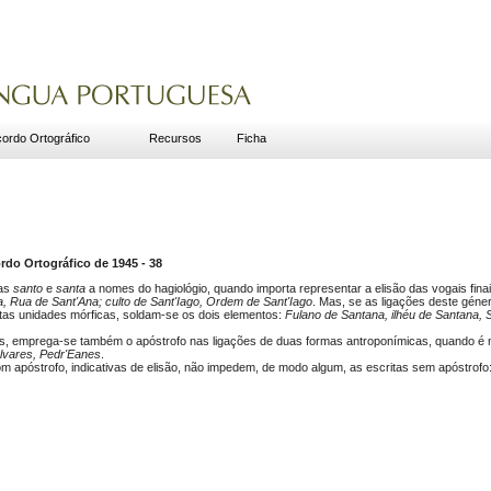
ordo Ortográfico
Recursos
Ficha
do Ortográfico de 1945 - 38
mas
santo
e
santa
a nomes do hagiológio, quando importa representar a elisão das vogais fina
, Rua de Sant'Ana; culto de Sant'Iago, Ordem de Sant'Iago
. Mas, se as ligações deste géne
itas unidades mórficas, soldam-se os dois elementos:
Fulano de Santana, ilhéu de Santana, 
, emprega-se também o apóstrofo nas ligações de duas formas antroponímicas, quando é n
Álvares, Pedr'Eanes
.
om apóstrofo, indicativas de elisão, não impedem, de modo algum, as escritas sem apóstrofo