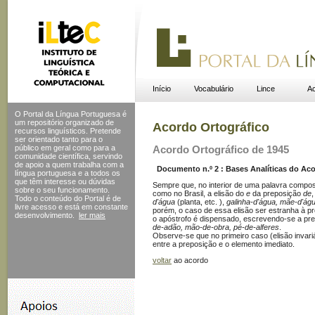
Início
Vocabulário
Lince
Ac
O Portal da Língua Portuguesa é
um repositório organizado de
Acordo Ortográfico
recursos linguísticos. Pretende
ser orientado tanto para o
público em geral como para a
Acordo Ortográfico de 1945
comunidade científica, servindo
de apoio a quem trabalha com a
Documento n.º 2 : Bases Analíticas do Acor
língua portuguesa e a todos os
que têm interesse ou dúvidas
Sempre que, no interior de uma palavra compost
sobre o seu funcionamento.
como no Brasil, a elisão do
e
da preposição
de
Todo o conteúdo do Portal
é de
d'água
(planta, etc. ),
galinha-d'água, mãe-d'águ
livre acesso e está em constante
porém, o caso de essa elisão ser estranha à pro
desenvolvimento.
ler mais
o apóstrofo é dispensado, escrevendo-se a pr
de-adão, mão-de-obra, pé-de-alferes
.
Observe-se que no primeiro caso (elisão invari
entre a preposição e o elemento imediato.
voltar
ao acordo