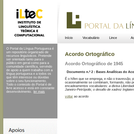
Início
Vocabulário
Lince
Ac
O Portal da Língua Portuguesa é
um repositório organizado de
Acordo Ortográfico
recursos linguísticos. Pretende
ser orientado tanto para o
público em geral como para a
Acordo Ortográfico de 1945
comunidade científica, servindo
de apoio a quem trabalha com a
Documento n.º 2 : Bases Analíticas do Acor
língua portuguesa e a todos os
que têm interesse ou dúvidas
É o hífen que se emprega, e não o travessão, p
sobre o seu funcionamento.
ocasionalmente se combinam, formando, não p
Todo o conteúdo do Portal
é de
encadeamentos vocabulares:
a divisa Liberdad
livre acesso e está em constante
Janeiro-Petrópolis; o desafio de xadrez Inglat
desenvolvimento.
ler mais
voltar
ao acordo