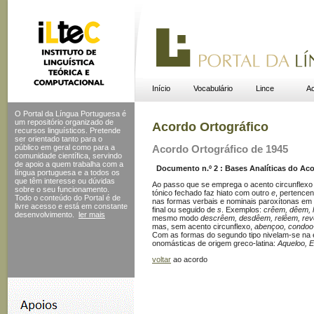
Início
Vocabulário
Lince
Ac
O Portal da Língua Portuguesa é
um repositório organizado de
Acordo Ortográfico
recursos linguísticos. Pretende
ser orientado tanto para o
público em geral como para a
Acordo Ortográfico de 1945
comunidade científica, servindo
de apoio a quem trabalha com a
Documento n.º 2 : Bases Analíticas do Acor
língua portuguesa e a todos os
que têm interesse ou dúvidas
Ao passo que se emprega o acento circunflex
sobre o seu funcionamento.
tónico fechado faz hiato com outro
e
, pertence
Todo o conteúdo do Portal
é de
nas formas verbais e nominais paroxítonas e
livre acesso e está em constante
final ou seguido de
s
. Exemplos:
crêem, dêem, 
desenvolvimento.
ler mais
mesmo modo
descrêem, desdêem, relêem, re
mas, sem acento circunflexo,
abençoo, condoo
Com as formas do segundo tipo nivelam-se na e
onomásticas de origem greco-latina:
Aqueloo, E
voltar
ao acordo