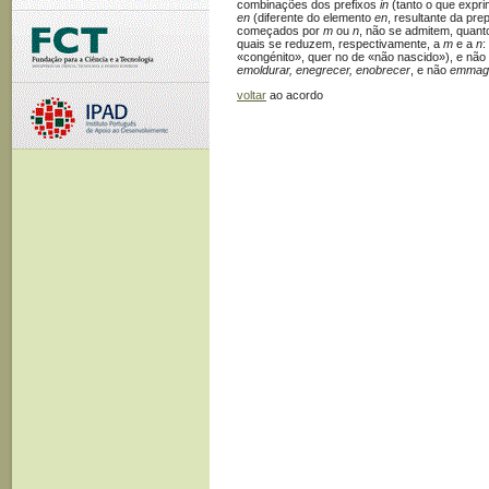
combinações dos prefixos
in
(tanto o que expri
en
(diferente do elemento
en
, resultante da pr
começados por
m
ou
n
, não se admitem, quant
quais se reduzem, respectivamente, a
m
e a
n
:
«congénito», quer no de «não nascido»), e não
emoldurar, enegrecer, enobrecer
, e não
emmagr
voltar
ao acordo