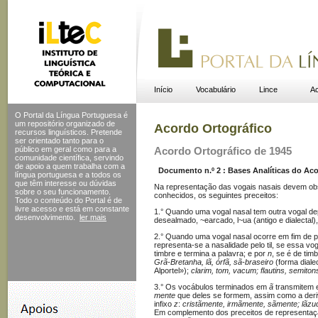
Início
Vocabulário
Lince
Ac
O Portal da Língua Portuguesa é
um repositório organizado de
Acordo Ortográfico
recursos linguísticos. Pretende
ser orientado tanto para o
público em geral como para a
Acordo Ortográfico de 1945
comunidade científica, servindo
de apoio a quem trabalha com a
Documento n.º 2 : Bases Analíticas do Acor
língua portuguesa e a todos os
que têm interesse ou dúvidas
Na representação das vogais nasais devem obs
sobre o seu funcionamento.
conhecidos, os seguintes preceitos:
Todo o conteúdo do Portal
é de
livre acesso e está em constante
1.° Quando uma vogal nasal tem outra vogal depo
desenvolvimento.
ler mais
desealmado, ~earcado, l~ua (antigo e dialectal), 
2.° Quando uma vogal nasal ocorre em fim de pa
representa-se a nasalidade pelo til, se essa vo
timbre e termina a palavra; e por
n
, se é de tim
Grã-Bretanha, lã, órfã, sã-braseiro
(forma diale
Alportel»);
clarim, tom, vacum; flautins, semito
3.° Os vocábulos terminados em
ã
transmitem 
mente
que deles se formem, assim como a deri
infixo
z
:
cristãmente, irmãmente, sãmente; lãzu
Em complemento dos preceitos de representaçã