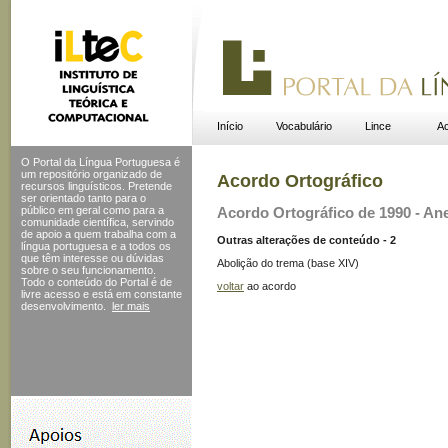
Início
Vocabulário
Lince
Ac
O Portal da Língua Portuguesa é
um repositório organizado de
Acordo Ortográfico
recursos linguísticos. Pretende
ser orientado tanto para o
público em geral como para a
Acordo Ortográfico de 1990 - Ane
comunidade científica, servindo
de apoio a quem trabalha com a
Outras alterações de conteúdo - 2
língua portuguesa e a todos os
que têm interesse ou dúvidas
Abolição do trema (base XIV)
sobre o seu funcionamento.
Todo o conteúdo do Portal
é de
voltar
ao acordo
livre acesso e está em constante
desenvolvimento.
ler mais