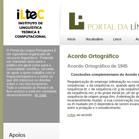
Início
Vocabulário
Lince
Ac
O Portal da Língua Portuguesa é
um repositório organizado de
Acordo Ortográfico
recursos linguísticos. Pretende
ser orientado tanto para o
público em geral como para a
Acordo Ortográfico de 1945
comunidade científica, servindo
de apoio a quem trabalha com a
Conclusões complementares do Acordo de 
língua portuguesa e a todos os
que têm interesse ou dúvidas
Regularização do emprego (eliminação ou cons
sobre o seu funcionamento.
sequências:
s
da sequência
xs
, quando após e
Todo o conteúdo do Portal
é de
sequência
bt
;
c
da sequência
cd
;
g
da sequênc
livre acesso e está em constante
da sequência
mn
;
p
do grupo inicial
ps
;
ph
do gr
desenvolvimento.
ler mais
sequência de origem grega
thm
. A eliminação 
invariavelmente mudas; a sua conservação (ou
ou
th
mudado em
t
) dependerá de serem invari
entre a prolação e o emudecimento.
voltar
ao acordo