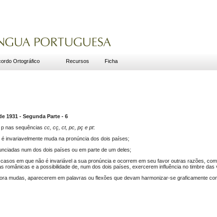
ordo Ortográfico
Recursos
Ficha
1931 - Segunda Parte - 6
 p nas sequências
cc, cç, ct, pc, pç e pt
:
 é invariavelmente muda na pronúncia dos dois países;
nciadas num dos dois países ou em parte de um deles;
 casos em que não é invariável a sua pronúncia e ocorrem em seu favor outras razões, como 
s românicas e a possibilidade de, num dos dois países, exercerem influência no timbre das 
a mudas, aparecerem em palavras ou flexões que devam harmonizar-se graficamente com 