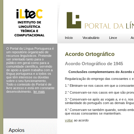
Início
Vocabulário
Lince
Ac
O Portal da Língua Portuguesa é
um repositório organizado de
Acordo Ortográfico
recursos linguísticos. Pretende
ser orientado tanto para o
público em geral como para a
Acordo Ortográfico de 1945
comunidade científica, servindo
de apoio a quem trabalha com a
Conclusões complementares do Acordo de 
língua portuguesa e a todos os
que têm interesse ou dúvidas
Regularização do emprego das consoantes c e
sobre o seu funcionamento.
Todo o conteúdo do Portal
é de
1.° Eliminam-se nos casos em que a consoante
livre acesso e está em constante
desenvolvimento.
ler mais
2.° Conservam-se nos casos em que são pronu
3.° Conservam-se após as vogais
a, e
e
o
, nos
similaridade do português com as demais língua
4.° Conservam-se também quando, sendo embor
que essas consoantes se mantenham.
voltar
ao acordo