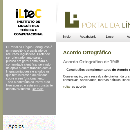
Início
Vocabulário
Lince
Ac
O Portal da Língua Portuguesa é
um repositório organizado de
Acordo Ortográfico
recursos linguísticos. Pretende
ser orientado tanto para o
público em geral como para a
Acordo Ortográfico de 1945
comunidade científica, servindo
de apoio a quem trabalha com a
Conclusões complementares do Acordo de 
língua portuguesa e a todos os
que têm interesse ou dúvidas
Conservação, para ressalva de direitos, da gra
sobre o seu funcionamento.
comerciais, sociedades, marcas e títulos, inscri
Todo o conteúdo do Portal
é de
livre acesso e está em constante
voltar
ao acordo
desenvolvimento.
ler mais