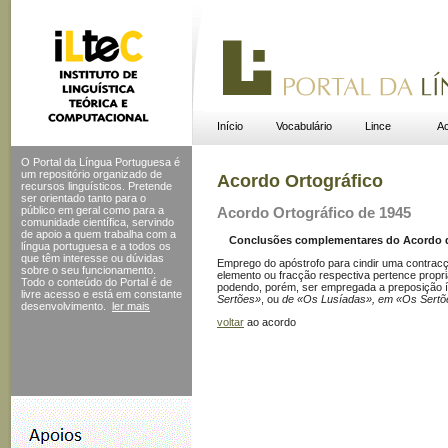
Início
Vocabulário
Lince
Ac
O Portal da Língua Portuguesa é
um repositório organizado de
Acordo Ortográfico
recursos linguísticos. Pretende
ser orientado tanto para o
público em geral como para a
Acordo Ortográfico de 1945
comunidade científica, servindo
de apoio a quem trabalha com a
Conclusões complementares do Acordo de 
língua portuguesa e a todos os
que têm interesse ou dúvidas
Emprego do apóstrofo para cindir uma contrac
sobre o seu funcionamento.
elemento ou fracção respectiva pertence propr
Todo o conteúdo do Portal
é de
podendo, porém, ser empregada a preposição 
livre acesso e está em constante
Sertões»
, ou
de «Os Lusíadas», em «Os Sertõ
desenvolvimento.
ler mais
voltar
ao acordo