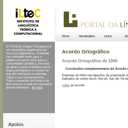
Início
Vocabulário
Lince
Ac
O Portal da Língua Portuguesa é
um repositório organizado de
Acordo Ortográfico
recursos linguísticos. Pretende
ser orientado tanto para o
público em geral como para a
Acordo Ortográfico de 1945
comunidade científica, servindo
de apoio a quem trabalha com a
Conclusões complementares do Acordo de 
língua portuguesa e a todos os
que têm interesse ou dúvidas
Emprego do hífen nas ligações da preposição
d
sobre o seu funcionamento.
indicativo do verbo
haver (hei-de, hás-de, há-d
Todo o conteúdo do Portal
é de
livre acesso e está em constante
voltar
ao acordo
desenvolvimento.
ler mais