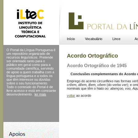
Início
Vocabulário
Lince
Ac
O Portal da Língua Portuguesa é
um repositório organizado de
Acordo Ortográfico
recursos linguísticos. Pretende
ser orientado tanto para o
público em geral como para a
Acordo Ortográfico de 1945
comunidade científica, servindo
de apoio a quem trabalha com a
Conclusões complementares do Acordo de 
língua portuguesa e a todos os
que têm interesse ou dúvidas
Emprego do acento circunflexo nas formas verb
sobre o seu funcionamento.
crêem, dêem, lêem, vêem
(do verbo
ver
); e o
Todo o conteúdo do Portal
é de
nominais que têm o hiato
oo: abençoo, voo, Aqu
livre acesso e está em constante
desenvolvimento.
ler mais
voltar
ao acordo