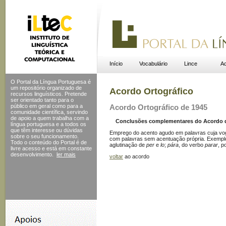
Início
Vocabulário
Lince
Ac
O Portal da Língua Portuguesa é
um repositório organizado de
Acordo Ortográfico
recursos linguísticos. Pretende
ser orientado tanto para o
público em geral como para a
Acordo Ortográfico de 1945
comunidade científica, servindo
de apoio a quem trabalha com a
Conclusões complementares do Acordo de 
língua portuguesa e a todos os
que têm interesse ou dúvidas
Emprego do acento agudo em palavras cuja vog
sobre o seu funcionamento.
com palavras sem acentuação própria. Exempl
Todo o conteúdo do Portal
é de
aglutinação de
per
e
lo
;
pára
, do verbo
parar
, p
livre acesso e está em constante
desenvolvimento.
ler mais
voltar
ao acordo