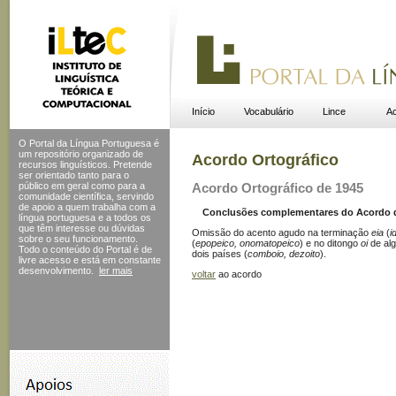
Início
Vocabulário
Lince
Ac
O Portal da Língua Portuguesa é
um repositório organizado de
Acordo Ortográfico
recursos linguísticos. Pretende
ser orientado tanto para o
público em geral como para a
Acordo Ortográfico de 1945
comunidade científica, servindo
de apoio a quem trabalha com a
Conclusões complementares do Acordo de 
língua portuguesa e a todos os
que têm interesse ou dúvidas
Omissão do acento agudo na terminação
eia
(
i
sobre o seu funcionamento.
(
epopeico, onomatopeico
) e no ditongo
oi
de alg
Todo o conteúdo do Portal
é de
dois países (
comboio, dezoito
).
livre acesso e está em constante
desenvolvimento.
ler mais
voltar
ao acordo