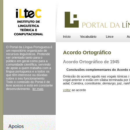
Início
Vocabulário
Lince
Ac
O Portal da Língua Portuguesa é
um repositório organizado de
Acordo Ortográfico
recursos linguísticos. Pretende
ser orientado tanto para o
público em geral como para a
Acordo Ortográfico de 1945
comunidade científica, servindo
de apoio a quem trabalha com a
Conclusões complementares do Acordo de 
língua portuguesa e a todos os
que têm interesse ou dúvidas
Omissão do acento agudo nas vogais tónicas
i
sobre o seu funcionamento.
vogal anterior e estão em sílaba terminada por
Todo o conteúdo do Portal
é de
adail, Coimbra, constituinte, demiurgo, juiz, rain
livre acesso e está em constante
desenvolvimento.
ler mais
voltar
ao acordo