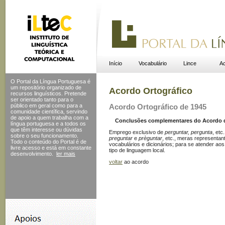
Início
Vocabulário
Lince
Ac
O Portal da Língua Portuguesa é
um repositório organizado de
Acordo Ortográfico
recursos linguísticos. Pretende
ser orientado tanto para o
público em geral como para a
Acordo Ortográfico de 1945
comunidade científica, servindo
de apoio a quem trabalha com a
Conclusões complementares do Acordo de 
língua portuguesa e a todos os
que têm interesse ou dúvidas
Emprego exclusivo de
perguntar, pergunta
, etc
sobre o seu funcionamento.
preguntar
e
prèguntar
, etc., meras representa
Todo o conteúdo do Portal
é de
vocabulários e dicionários; para se atender ao
livre acesso e está em constante
tipo de linguagem local.
desenvolvimento.
ler mais
voltar
ao acordo