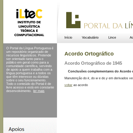
Início
Vocabulário
Lince
Ac
O Portal da Língua Portuguesa é
um repositório organizado de
Acordo Ortográfico
recursos linguísticos. Pretende
ser orientado tanto para o
público em geral como para a
Acordo Ortográfico de 1945
comunidade científica, servindo
de apoio a quem trabalha com a
Conclusões complementares do Acordo de 
língua portuguesa e a todos os
que têm interesse ou dúvidas
Manutenção do
k
, do
w
e do
y
em derivados ver
sobre o seu funcionamento.
Todo o conteúdo do Portal
é de
voltar
ao acordo
livre acesso e está em constante
desenvolvimento.
ler mais