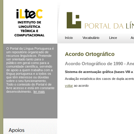
Início
Vocabulário
Lince
Ac
O Portal da Língua Portuguesa é
um repositório organizado de
Acordo Ortográfico
recursos linguísticos. Pretende
ser orientado tanto para o
público em geral como para a
Acordo Ortográfico de 1990 - Ane
comunidade científica, servindo
de apoio a quem trabalha com a
Sistema de acentuação gráfica (bases VIII a XI
língua portuguesa e a todos os
que têm interesse ou dúvidas
Avaliação estatística dos casos de dupla acent
sobre o seu funcionamento.
Todo o conteúdo do Portal
é de
voltar
ao acordo
livre acesso e está em constante
desenvolvimento.
ler mais