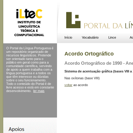
Início
Vocabulário
Lince
Ac
O Portal da Língua Portuguesa é
um repositório organizado de
Acordo Ortográfico
recursos linguísticos. Pretende
ser orientado tanto para o
público em geral como para a
Acordo Ortográfico de 1990 - Ane
comunidade científica, servindo
de apoio a quem trabalha com a
Sistema de acentuação gráfica (bases VIII a XI
língua portuguesa e a todos os
que têm interesse ou dúvidas
Nas oxítonas (base VIII)
sobre o seu funcionamento.
Todo o conteúdo do Portal
é de
voltar
ao acordo
livre acesso e está em constante
desenvolvimento.
ler mais